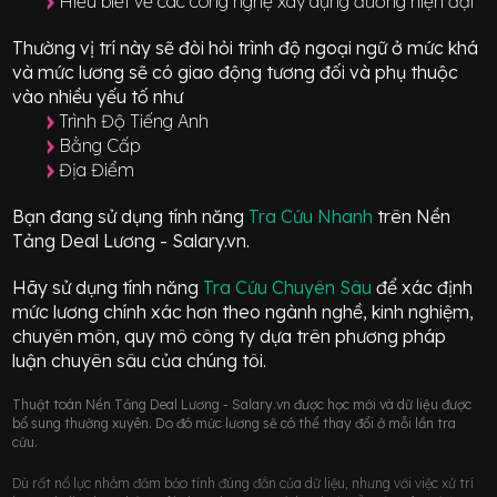
Hiểu biết về các công nghệ xây dựng đường hiện đại
Thường vị trí này sẽ đòi hỏi trình độ ngoại ngữ ở mức
khá
và mức lương sẽ có giao động
tương đối
và phụ thuộc
vào nhiều yếu tố như
Trình Độ Tiếng Anh
Bằng Cấp
Địa Điểm
Bạn đang sử dụng tính năng
Tra Cứu Nhanh
trên Nền
Tảng Deal Lương - Salary.vn.
Hãy sử dụng tính năng
Tra Cứu Chuyên Sâu
để xác định
mức lương chính xác hơn theo ngành nghề, kinh nghiệm,
chuyên môn, quy mô công ty dựa trên phương pháp
luận chuyên sâu của chúng tôi.
Thuật toán Nền Tảng Deal Lương - Salary.vn được học mới và dữ liệu được
bổ sung thường xuyên. Do đó mức lương sẽ có thể thay đổi ở mỗi lần tra
cứu.
Dù rất nổ lực nhằm đảm bảo tính đúng đắn của dữ liệu, nhưng với việc xử trí