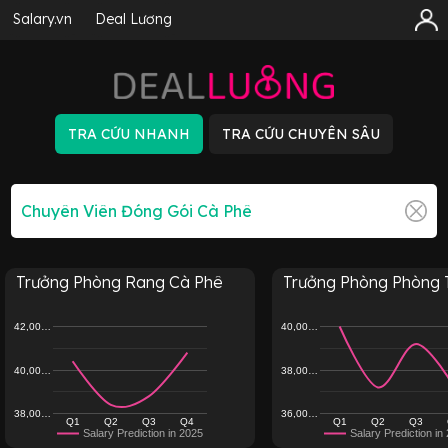
Salary.vn
Deal Lương
Trưởng Phòng Rang Cà Phê
Trưởng Phòng Phòng T
42,00…
40,00…
40,00…
38,00…
38,00…
36,00…
Q1
Q2
Q3
Q4
Q1
Q2
Q3
Salary Prediction in 2025
Salary Prediction in