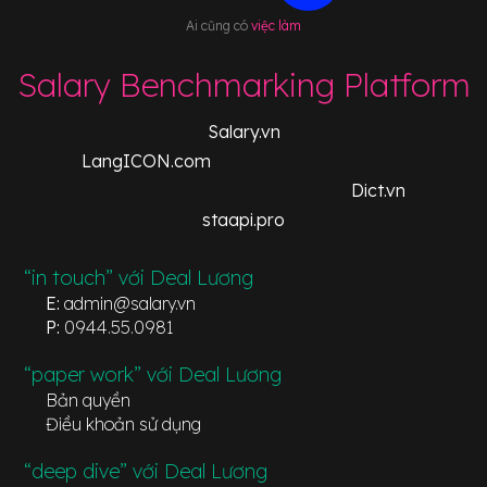
Ai cũng có
việc làm
Salary Benchmarking Platform
Salary.vn
LangICON.com
Dict.vn
staapi.pro
“in touch” với Deal Lương
E:
admin@salary.vn
P:
0944.55.0981
“paper work” với Deal Lương
Bản quyền
Điều khoản sử dụng
“deep dive” với Deal Lương