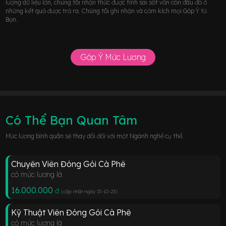
lượng dữ liệu lớn, chúng tôi nhận thức được tính sai sót vẫn còn đâu đó ở
những kết quả được trả ra. Chúng tôi ghi nhận và cảm kích mọi Góp Ý từ
Bạn.
Góp Ý Mức Lương
Có Thể Bạn Quan Tâm
Mức lương bình quân sẽ thay đổi đối với một Ngành nghề cụ thể.
Chuyên Viên Đóng Gói Cà Phê
có mức lương là
16.000.000
đ
(cập nhật ngày 15-10-23
)
Kỹ Thuật Viên Đóng Gói Cà Phê
có mức lương là