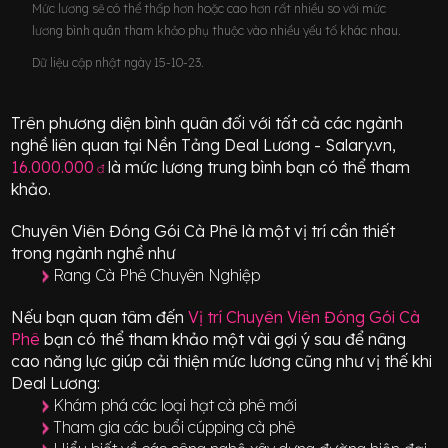
Mức lương sẽ có thể thấp hơn hoặc cao hơn rất nhiều so với mức
lương bình quân tham khảo phụ thuộc vào nhiều yếu tố khác nhau.
Dữ liệu cập nhật ngày 15-10-23.
Trên phương diện bình quân đối với tất cả các ngành
nghề liên quan tại Nền Tảng Deal Lương - Salary.vn,
16.000.000
là mức lương trung bình bạn có thể tham
đ
khảo.
Chuyên Viên Đóng Gói Cà Phê
là một vị trí
cần thiết
trong ngành nghề như
Rang Cà Phê Chuyên Nghiệp
Nếu bạn quan tâm đến
Vị trí
Chuyên Viên Đóng Gói Cà
Phê
bạn có thể tham khảo một vài gợi ý sau để nâng
cao năng lực giúp cải thiện mức lương cũng như vị thế khi
Deal Lương:
Khám phá các loại hạt cà phê mới
Tham gia các buổi cúpping cà phê