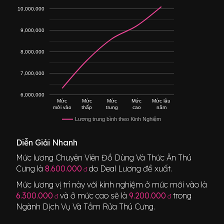
10,000,000
9,000,000
8,000,000
7,000,000
6,000,000
Mức
Mức
Mức
Mức
Mức lâu
mới vào
thấp
trung
cao
năm
Lương trung bình theo Kinh Nghiệm
Diễn Giải Nhanh
Mức lương
Chuyên Viên Đồ Dùng Và Thức Ăn Thú
Cưng
là
8.600.000
do Deal Lương đề xuất.
đ
Mức lương vị trí này với kinh nghiệm ở mức mới vào là
6.300.000
và ở mức cao sẽ là
9.200.000
trong
đ
đ
Ngành
Dịch Vụ Và Tắm Rửa Thú Cưng
.