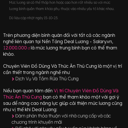
Mức lương sẽ có thể thấp hơn hoặc cao hơn rất nhiều so với mức
lương bình quân tham khảo phụ thuộc vào nhiều yếu tố khác nhau.
Dữ liệu cập nhật ngày 15-10-23.
Trên phương diện bình quân đối với tất cả các ngành
nghề liên quan tại Nền Tảng Deal Lương - Salary.vn,
12.000.000
là mức lương trung bình bạn có thể tham
đ
khảo.
Chuyên Viên Đồ Dùng Và Thức Ăn Thú Cưng
là một vị trí
cần thiết
trong ngành nghề như
Dịch Vụ Và Tắm Rửa Thú Cưng
Nếu bạn quan tâm đến
Vị trí
Chuyên Viên Đồ Dùng Và
Thức Ăn Thú Cưng
bạn có thể tham khảo một vài gợi ý
sau để nâng cao năng lực giúp cải thiện mức lương cũng
như vị thế khi Deal Lương:
Đàm phán thỏa thuận với nhà cung cấp và các
chương trình khuyến mãi