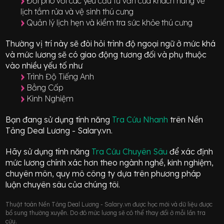
Đối phó với các yêu cầu tư vấn của khách hàng về
lịch tắm rửa và vệ sinh thú cưng
Quản lý lịch hẹn và kiểm tra sức khỏe thú cưng
Thường vị trí này sẽ đòi hỏi trình độ ngoại ngữ ở mức
khá
và mức lương sẽ có giao động
tương đối
và phụ thuộc
vào nhiều yếu tố như
Trình Độ Tiếng Anh
Bằng Cấp
Kinh Nghiệm
Bạn đang sử dụng tính năng
Tra Cứu Nhanh
trên Nền
Tảng Deal Lương - Salary.vn.
Hãy sử dụng tính năng
Tra Cứu Chuyên Sâu
để xác định
mức lương chính xác hơn theo ngành nghề, kinh nghiệm,
chuyên môn, quy mô công ty dựa trên phương pháp
luận chuyên sâu của chúng tôi.
Thuật toán Nền Tảng Deal Lương - Salary.vn được học mới và dữ liệu được
bổ sung thường xuyên. Do đó mức lương sẽ có thể thay đổi ở mỗi lần tra
cứu.