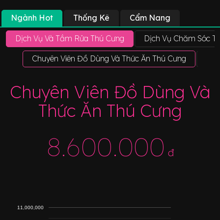
Ngành Hot
Thống Kê
Cẩm Nang
Dịch Vụ Và Tắm Rửa Thú Cưng
Dịch Vụ Chăm Sóc T
Chuyên Viên Đồ Dùng Và Thức Ăn Thú Cưng
Thợ
Chuyên Viên Đồ Dùng Và
Thức Ăn Thú Cưng
8.600.000
đ
11,000,000