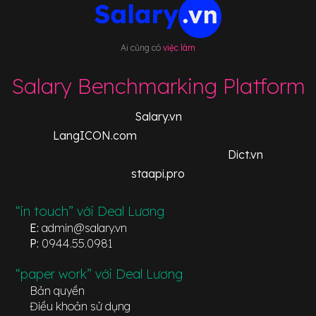
Ai cũng có
việc làm
Salary Benchmarking Platform
Salary.vn
LangICON.com
Dict.vn
staapi.pro
“in touch” với Deal Lương
E:
admin@salary.vn
P:
0944.55.0981
“paper work” với Deal Lương
Bản quyền
Điều khoản sử dụng