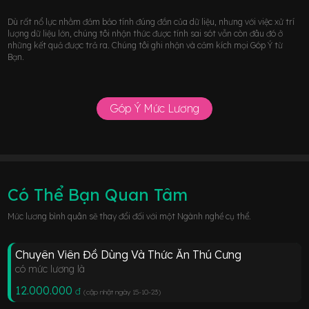
Dù rất nổ lực nhằm đảm bảo tính đúng đắn của dữ liệu, nhưng với việc xử trí
lượng dữ liệu lớn, chúng tôi nhận thức được tính sai sót vẫn còn đâu đó ở
những kết quả được trả ra. Chúng tôi ghi nhận và cảm kích mọi Góp Ý từ
Bạn.
Góp Ý Mức Lương
Có Thể Bạn Quan Tâm
Mức lương bình quân sẽ thay đổi đối với một Ngành nghề cụ thể.
Chuyên Viên Đồ Dùng Và Thức Ăn Thú Cưng
có mức lương là
12.000.000
đ
(cập nhật ngày 15-10-23
)