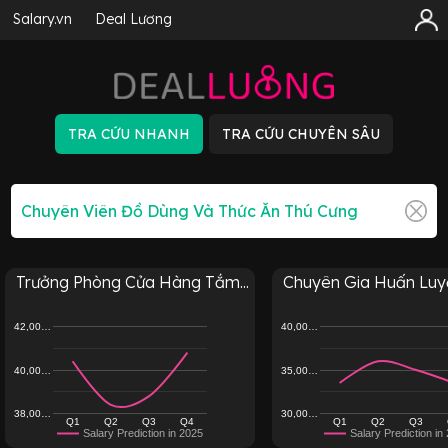
Salary.vn
Deal Lương
Trưởng Phòng Cửa Hàng Tắm...
Chuyên Gia Huấn Luyệ
42,00…
40,00…
40,00…
35,00…
38,00…
30,00…
Q1
Q2
Q3
Q4
Q1
Q2
Q3
Salary Prediction in 2025
Salary Prediction in