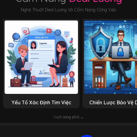
Nghệ Thuật Deal Lương Và Cẩm Nang Công Việc
Yếu Tố Xác Định Tìm Việc
Chiến Lược Bảo Vệ 
Vuốt sang phải →