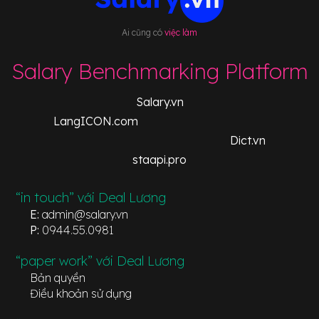
Ai cũng có
việc làm
Salary Benchmarking Platform
Salary.vn
LangICON.com
Dict.vn
staapi.pro
“in touch” với Deal Lương
E:
admin@salary.vn
P:
0944.55.0981
“paper work” với Deal Lương
Bản quyền
Điều khoản sử dụng