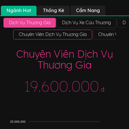
Ngành Hot
Thống Kê
Cẩm Nang
Dịch Vụ Thương Gia
Dịch Vụ Xe Cứu Thương
Dị
Chuyên Viên Dịch Vụ Thương Gia
Chuyên Viên P
Chuyên Viên Dịch Vụ
Thương Gia
19.600.000
đ
25,000,000