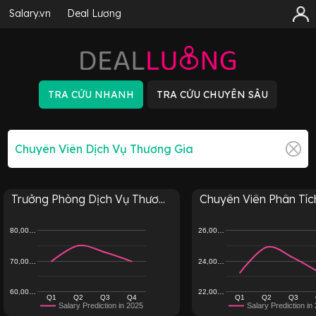
Salary.vn
Deal Lương
Trưởng Phòng Dịch Vụ Thươ...
Chuyên Viên Phân Tích
80,00…
26,00…
70,00…
24,00…
60,00…
22,00…
Q1
Q2
Q3
Q4
Q1
Q2
Q3
Salary Prediction in 2025
Salary Prediction in