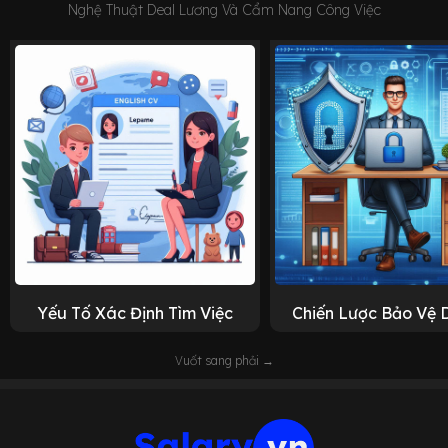
Nghệ Thuật Deal Lương Và Cẩm Nang Công Việc
Yếu Tố Xác Định Tìm Việc
Chiến Lược Bảo Vệ 
Vuốt sang phải →