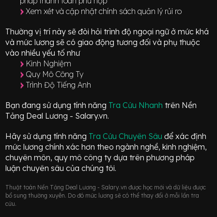
pháp thanh toán phù hợp
Xem xét và cập nhật chính sách quản lý rủi ro
Thường vị trí này sẽ đòi hỏi trình độ ngoại ngữ ở mức
khá
và mức lương sẽ có giao động
tương đối
và phụ thuộc
vào nhiều yếu tố như
Kinh Nghiệm
Quy Mô Công Ty
Trình Độ Tiếng Anh
Bạn đang sử dụng tính năng
Tra Cứu Nhanh
trên Nền
Tảng Deal Lương - Salary.vn.
Hãy sử dụng tính năng
Tra Cứu Chuyên Sâu
để xác định
mức lương chính xác hơn theo ngành nghề, kinh nghiệm,
chuyên môn, quy mô công ty dựa trên phương pháp
luận chuyên sâu của chúng tôi.
Thuật toán Nền Tảng Deal Lương - Salary.vn được học mới và dữ liệu được
bổ sung thường xuyên. Do đó mức lương sẽ có thể thay đổi ở mỗi lần tra
cứu.