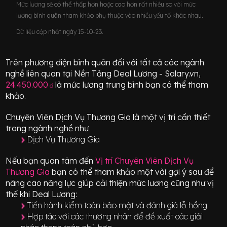
Mức lương sẽ có thể thấp hơn hoặc cao hơn rất nhiều so với mức
lương bình quân tham khảo phụ thuộc vào nhiều yếu tố khác nhau.
Dữ liệu cập nhật ngày 15-10-23.
Trên phương diện bình quân đối với tất cả các ngành
nghề liên quan tại Nền Tảng Deal Lương - Salary.vn,
24.450.000
là mức lương trung bình bạn có thể tham
đ
khảo.
Chuyên Viên Dịch Vụ Thương Gia
là một vị trí
cần thiết
trong ngành nghề như
Dịch Vụ Thương Gia
Nếu bạn quan tâm đến
Vị trí
Chuyên Viên Dịch Vụ
Thương Gia
bạn có thể tham khảo một vài gợi ý sau để
nâng cao năng lực giúp cải thiện mức lương cũng như vị
thế khi Deal Lương:
Tiến hành kiểm toán bảo mật và đánh giá lỗ hổng
Hợp tác với các thương nhân để đề xuất các giải