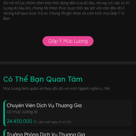
Dù rất nổ lực nhằm đảm bảo tính đúng đắn của dữ liệu, nhưng với việc xử trí
lượng dữ liệu lớn, chúng tôi nhận thức được tính sai sót vẫn còn đâu đó ở
những kết quả được trả ra. Chúng tôi ghi nhận và cảm kích mọi Góp Ý từ
Bạn.
Góp Ý Mức Lương
Có Thể Bạn Quan Tâm
Mức lương bình quân sẽ thay đổi đối với một Ngành nghề cụ thể.
Chuyên Viên Dịch Vụ Thương Gia
có mức lương là
24.450.000
đ
(cập nhật ngày 15-10-23
)
Trưởng Phòng Dịch Vụ Thương Gia