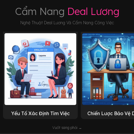
Cẩm Nang
Deal Lương
Nghệ Thuật Deal Lương Và Cẩm Nang Công Việc
Yếu Tố Xác Định Tìm Việc
Chiến Lược Bảo Vệ 
Vuốt sang phải →