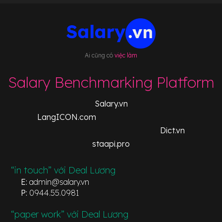
Ai cũng có
việc làm
Salary Benchmarking Platform
Salary.vn
LangICON.com
Dict.vn
staapi.pro
“in touch” với Deal Lương
E:
admin@salary.vn
P:
0944.55.0981
“paper work” với Deal Lương