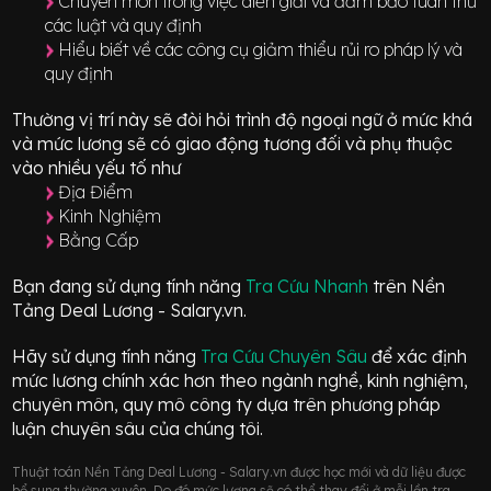
Chuyên môn trong việc diễn giải và đảm bảo tuân thủ
các luật và quy định
Hiểu biết về các công cụ giảm thiểu rủi ro pháp lý và
quy định
Thường vị trí này sẽ đòi hỏi trình độ ngoại ngữ ở mức
khá
và mức lương sẽ có giao động
tương đối
và phụ thuộc
vào nhiều yếu tố như
Địa Điểm
Kinh Nghiệm
Bằng Cấp
Bạn đang sử dụng tính năng
Tra Cứu Nhanh
trên Nền
Tảng Deal Lương - Salary.vn.
Hãy sử dụng tính năng
Tra Cứu Chuyên Sâu
để xác định
mức lương chính xác hơn theo ngành nghề, kinh nghiệm,
chuyên môn, quy mô công ty dựa trên phương pháp
luận chuyên sâu của chúng tôi.
Thuật toán Nền Tảng Deal Lương - Salary.vn được học mới và dữ liệu được
bổ sung thường xuyên. Do đó mức lương sẽ có thể thay đổi ở mỗi lần tra