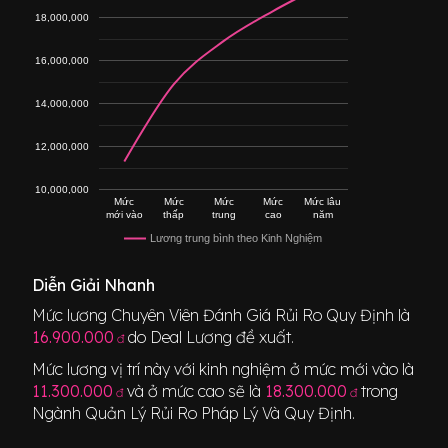
18,000,000
16,000,000
14,000,000
12,000,000
10,000,000
Mức
Mức
Mức
Mức
Mức lâu
mới vào
thấp
trung
cao
năm
Lương trung bình theo Kinh Nghiệm
Diễn Giải Nhanh
Mức lương
Chuyên Viên Đánh Giá Rủi Ro Quy Định
là
16.900.000
do Deal Lương đề xuất.
đ
Mức lương vị trí này với kinh nghiệm ở mức mới vào là
11.300.000
và ở mức cao sẽ là
18.300.000
trong
đ
đ
Ngành
Quản Lý Rủi Ro Pháp Lý Và Quy Định
.