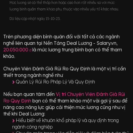
Mức lương sẽ có thể thấp hơn hoặc cao hơn rất nhiều so với mức
lương bình quân tham khảo phụ thuộc vào nhiều yếu tố khác nhau.
Dữ liệu cập nhật ngày 15-10-23.
Trên phương diện bình quân đối với tất cả các ngành
nghề liên quan tại Nền Tảng Deal Lương - Salary.vn,
20.050.000
là mức lương trung bình bạn có thể tham
đ
khảo.
Chuyên Viên Đánh Giá Rủi Ro Quy Định
là một vị trí
cần
thiết
trong ngành nghề như
Quản Lý Rủi Ro Pháp Lý Và Quy Định
Nếu bạn quan tâm đến
Vị trí
Chuyên Viên Đánh Giá Rủi
Ro Quy Định
bạn có thể tham khảo một vài gợi ý sau để
nâng cao năng lực giúp cải thiện mức lương cũng như vị
thế khi Deal Lương:
Hiểu biết về khuôn khổ pháp lý và quy định trong
ngành công nghiệp