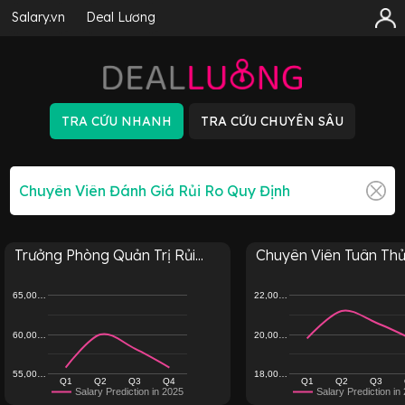
Salary.vn
Deal Lương
Trưởng Phòng Quản Trị Rủi...
Chuyên Viên Tuân Thủ 
65,00…
22,00…
60,00…
20,00…
55,00…
18,00…
Q1
Q2
Q3
Q4
Q1
Q2
Q3
Salary Prediction in 2025
Salary Prediction in