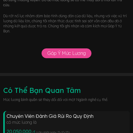
cứu.
Dù rất nổ lực nhằm đảm bảo tính đúng đắn của dữ liệu, nhưng với việc xử trí
lượng dữ liệu lớn, chúng tôi nhận thức được tính sai sót vẫn còn đâu đó ở
những kết quả được trả ra. Chúng tôi ghi nhận và cảm kích mọi Góp Ý từ
Bạn.
Góp Ý Mức Lương
Có Thể Bạn Quan Tâm
Mức lương bình quân sẽ thay đổi đối với một Ngành nghề cụ thể.
Chuyên Viên Đánh Giá Rủi Ro Quy Định
có mức lương là
20.050.000
đ
(cập nhật ngày 15-10-23
)