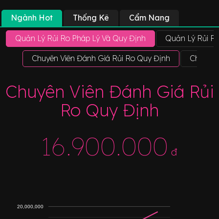
Ngành Hot
Thống Kê
Cẩm Nang
Quản Lý Rủi Ro Pháp Lý Và Quy Định
Quản Lý Rủi R
Chuyên Viên Đánh Giá Rủi Ro Quy Định
Chuyên 
Chuyên Viên Đánh Giá Rủi
Ro Quy Định
16.900.000
đ
20,000,000