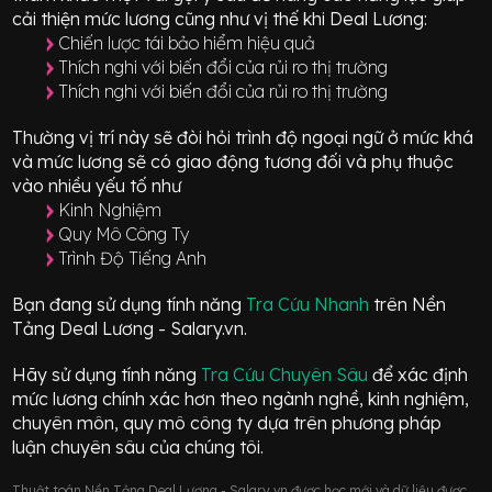
cải thiện mức lương cũng như vị thế khi Deal Lương:
Chiến lược tái bảo hiểm hiệu quả
Thích nghi với biến đổi của rủi ro thị trường
Thích nghi với biến đổi của rủi ro thị trường
Thường vị trí này sẽ đòi hỏi trình độ ngoại ngữ ở mức
khá
và mức lương sẽ có giao động
tương đối
và phụ thuộc
vào nhiều yếu tố như
Kinh Nghiệm
Quy Mô Công Ty
Trình Độ Tiếng Anh
Bạn đang sử dụng tính năng
Tra Cứu Nhanh
trên Nền
Tảng Deal Lương - Salary.vn.
Hãy sử dụng tính năng
Tra Cứu Chuyên Sâu
để xác định
mức lương chính xác hơn theo ngành nghề, kinh nghiệm,
chuyên môn, quy mô công ty dựa trên phương pháp
luận chuyên sâu của chúng tôi.
Thuật toán Nền Tảng Deal Lương - Salary.vn được học mới và dữ liệu được