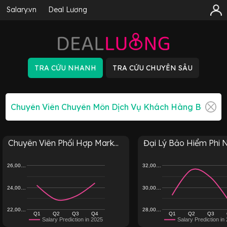
Salary.vn
Deal Lương
Chuyên Viên Phối Hợp Mark...
Đại Lý Bảo Hiểm Phi Nh
26,00…
32,00…
24,00…
30,00…
22,00…
28,00…
Q1
Q2
Q3
Q4
Q1
Q2
Q3
Salary Prediction in 2025
Salary Prediction in