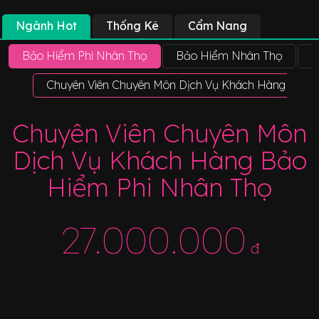
Ngành Hot
Thống Kê
Cẩm Nang
Bảo Hiểm Phi Nhân Thọ
Bảo Hiểm Nhân Thọ
B
Chuyên Viên Chuyên Môn Dịch Vụ Khách Hàng Bảo 
Chuyên Viên Chuyên Môn
Dịch Vụ Khách Hàng Bảo
Hiểm Phi Nhân Thọ
27.000.000
đ