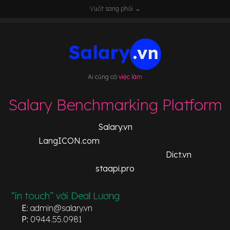
Vuốt sang phải →
Ai cũng có
việc làm
Salary Benchmarking Platform
Salary.vn
LangICON.com
Dict.vn
staapi.pro
“in touch” với Deal Lương
E:
admin@salary.vn
P:
0944.55.0981