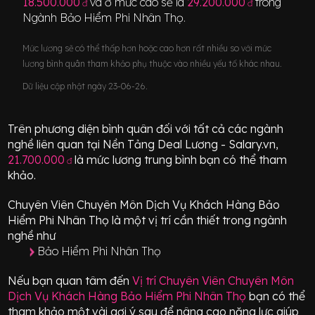
18.500.000
và ở mức cao sẽ là
29.200.000
trong
đ
đ
Ngành
Bảo Hiểm Phi Nhân Thọ
.
Mức lương sẽ có thể thấp hơn hoặc cao hơn rất nhiều so với mức
lương bình quân tham khảo phụ thuộc vào nhiều yếu tố khác nhau.
Dữ liệu cập nhật ngày 23-06-26.
Trên phương diện bình quân đối với tất cả các ngành
nghề liên quan tại Nền Tảng Deal Lương - Salary.vn,
21.700.000
là mức lương trung bình bạn có thể tham
đ
khảo.
Chuyên Viên Chuyên Môn Dịch Vụ Khách Hàng Bảo
Hiểm Phi Nhân Thọ
là một vị trí
cần thiết
trong ngành
nghề như
Bảo Hiểm Phi Nhân Thọ
Nếu bạn quan tâm đến
Vị trí
Chuyên Viên Chuyên Môn
Dịch Vụ Khách Hàng Bảo Hiểm Phi Nhân Thọ
bạn có thể
tham khảo một vài gợi ý sau để nâng cao năng lực giúp