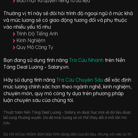
Bảo mật và quyền riêng tư dữ liệu
Thường vị trí này sẽ đòi hỏi trình độ ngoại ngữ ở mức
khá
và mức lương sẽ có giao động
tương đối
và phụ thuộc
vào nhiều yếu tố như
Trình Độ Tiếng Anh
Kinh Nghiệm
Quy Mô Công Ty
Bạn đang sử dụng tính năng
Tra Cứu Nhanh
trên Nền
Tảng Deal Lương - Salary.vn.
Hãy sử dụng tính năng
Tra Cứu Chuyên Sâu
để xác định
mức lương chính xác hơn theo ngành nghề, kinh nghiệm,
chuyên môn, quy mô công ty dựa trên phương pháp
luận chuyên sâu của chúng tôi.
Thuật toán Nền Tảng Deal Lương - Salary.vn được học mới và dữ liệu được
bổ sung thường xuyên. Do đó mức lương sẽ có thể thay đổi ở mỗi lần tra
cứu.
Dù rất nổ lực nhằm đảm bảo tính đúng đắn của dữ liệu, nhưng với việc xử trí