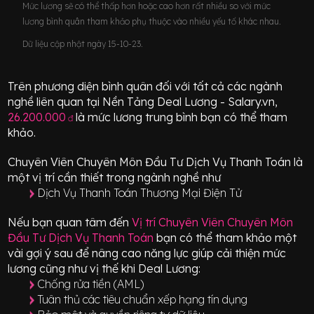
Mức lương sẽ có thể thấp hơn hoặc cao hơn rất nhiều so với mức
lương bình quân tham khảo phụ thuộc vào nhiều yếu tố khác nhau.
Dữ liệu cập nhật ngày 15-10-23.
Trên phương diện bình quân đối với tất cả các ngành
nghề liên quan tại Nền Tảng Deal Lương - Salary.vn,
26.200.000
là mức lương trung bình bạn có thể tham
đ
khảo.
Chuyên Viên Chuyên Môn Đầu Tư Dịch Vụ Thanh Toán
là
một vị trí
cần thiết
trong ngành nghề như
Dịch Vụ Thanh Toán Thương Mại Điện Tử
Nếu bạn quan tâm đến
Vị trí
Chuyên Viên Chuyên Môn
Đầu Tư Dịch Vụ Thanh Toán
bạn có thể tham khảo một
vài gợi ý sau để nâng cao năng lực giúp cải thiện mức
lương cũng như vị thế khi Deal Lương:
Chống rửa tiền (AML)
Tuân thủ các tiêu chuẩn xếp hạng tín dụng