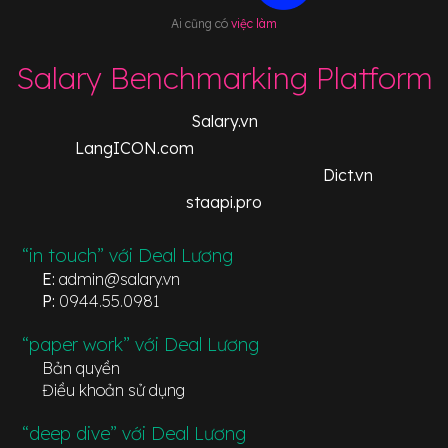
Ai cũng có
việc làm
Salary Benchmarking Platform
Salary.vn
LangICON.com
Dict.vn
staapi.pro
“in touch” với Deal Lương
E:
admin@salary.vn
P:
0944.55.0981
“paper work” với Deal Lương
Bản quyền
Điều khoản sử dụng
“deep dive” với Deal Lương