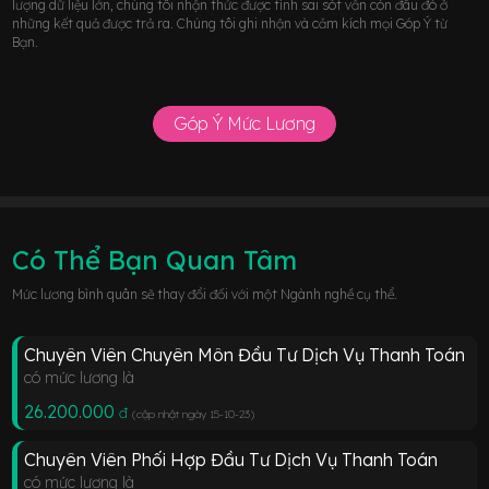
lượng dữ liệu lớn, chúng tôi nhận thức được tính sai sót vẫn còn đâu đó ở
những kết quả được trả ra. Chúng tôi ghi nhận và cảm kích mọi Góp Ý từ
Bạn.
Góp Ý Mức Lương
Có Thể Bạn Quan Tâm
Mức lương bình quân sẽ thay đổi đối với một Ngành nghề cụ thể.
Chuyên Viên Chuyên Môn Đầu Tư Dịch Vụ Thanh Toán
có mức lương là
26.200.000
đ
(cập nhật ngày 15-10-23
)
Chuyên Viên Phối Hợp Đầu Tư Dịch Vụ Thanh Toán
có mức lương là