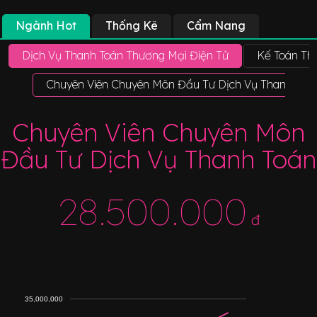
Ngành Hot
Thống Kê
Cẩm Nang
Dịch Vụ Thanh Toán Thương Mại Điện Tử
Kế Toán Th
Chuyên Viên Chuyên Môn Đầu Tư Dịch Vụ Thanh Toá
Chuyên Viên Chuyên Môn
Đầu Tư Dịch Vụ Thanh Toán
28.500.000
đ
35,000,000