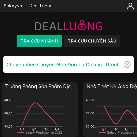
Salary.vn
Deal Lương
Trưởng Phòng Sản Phẩm Dịc...
Nhà Thiết Kế Giao Diện
48,00…
40,00…
46,00…
38,00…
44,00…
36,00…
Q1
Q2
Q3
Q4
Q1
Q2
Q3
Salary Prediction in 2025
Salary Prediction in