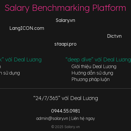
Salary Benchmarking Platform
Salary.vn
LangICON.com
Dict.vn
staapi.pro
k” với Deal Lương
“deep dive” với Deal Lương
n
Giới thiệu Deal Lương
n sử dụng
Hướng dẫn sử dụng
Phương pháp luận
“24/7/365” với Deal Lương
0944.55.0981
admin@salary.vn |
Liên hệ ngay
© 2025 Salary.vn