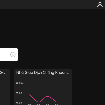
i...
Nhà Giao Dịch Chứng Khoán...
60,00…
55,00…
50,00…
Q1
Q2
Q3
Q4