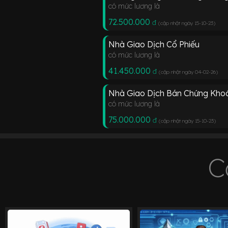
có mức lương là
72.500.000
đ
(cập nhật ngày 15-10-23
)
Nhà Giao Dịch Cổ Phiếu
có mức lương là
41.450.000
đ
(cập nhật ngày 04-02-26
)
Nhà Giao Dịch Bán Chứng Kho
có mức lương là
75.000.000
đ
(cập nhật ngày 15-10-23
)
C