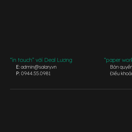
“in touch” với Deal Lương
“paper wor
E:
admin@salary.vn
Bản quyề
P:
0944.55.0981
Điều khoả