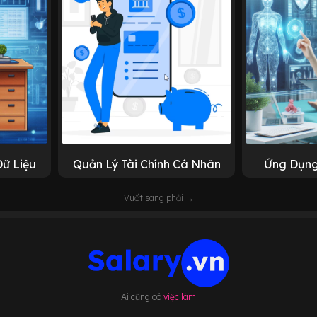
Dữ Liệu
Quản Lý Tài Chính Cá Nhân
Ứng Dụng
Vuốt sang phải →
Ai cũng có
việc làm