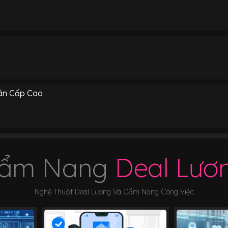
án Cấp Cao
ẩm Nang
Deal Lươ
Nghệ Thuật Deal Lương Và Cẩm Nang Công Việc