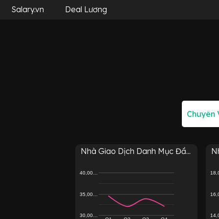
Salary.vn
Deal Lương
Nhà Giao Dịch Danh Mục Đầ...
Nh
40,00…
18
35,00…
16
30,00…
14
Q1
Q2
Q3
Q4