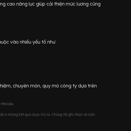
ng cao năng lực giúp cải thiện mức lương cũng
huộc vào nhiều yếu tố như
ghiệm, chuyên môn, quy mô công ty dựa trên
 tra cứu.
u đó ở những kết quả được trả ra. Chúng tôi ghi nhận và cảm