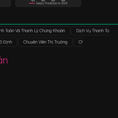
Salary Prediction in 2025
nh Toán Và Thanh Lý Chứng Khoán
Dịch Vụ Thanh Toán 
ố Định
Chuyên Viên Thị Trường
Chuyên Viên Phân Tí
án