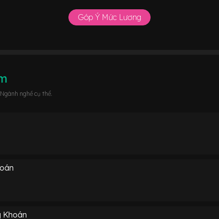
Góp Ý Mức Lương
âm
 Ngành nghề cụ thể.
hoán
g Khoán