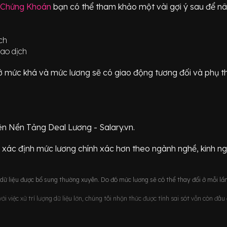
 Chứng Khoán
bạn có thể tham khảo một vài gợi ý sau để nâ
ch
iao dịch
ữ ở mức
khá
và mức lương sẽ có giao động
tương đối
và phụ t
ên Nền Tảng Deal Lương - Salary.vn.
 xác định mức lương chính xác hơn theo ngành nghề, kinh n
ữ liệu được bổ sung thường xuyên. Do đó mức lương sẽ có thể thay đổi ở mỗi lần
i việc xử trí lượng dữ liệu lớn, chúng tôi nhận thức được tính sai sót vẫn còn đâ