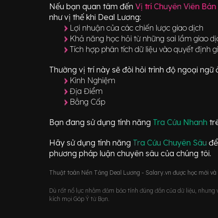
Nếu bạn quan tâm đến
Vị trí
Chuyên Viên Bán
như vị thế khi Deal Lương:
Lợi nhuận của các chiến lược giao dịch
Khả năng học hỏi từ những sai lầm giao dị
Tích hợp phân tích dữ liệu vào quyết định g
Thường vị trí này sẽ đòi hỏi trình độ ngoại ng
Kinh Nghiệm
Địa Điểm
Bằng Cấp
Bạn đang sử dụng tính năng
Tra Cứu Nhanh
tr
Hãy sử dụng tính năng
Tra Cứu Chuyên Sâu
để
phương pháp luận chuyên sâu của chúng tôi.
Thuật toán Nền Tảng Deal Lương - Salary.vn được học mới và d
Dù rất nổ lực nhằm đảm bảo tính đúng đắn của dữ liệu, nhưng vớ
kích mọi Góp Ý từ Bạn.