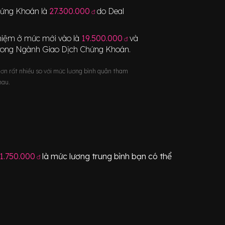
hứng Khoán
là
27.300.000
do Deal
đ
nghiệm ở mức mới vào là
19.500.000
và
đ
rong Ngành
Giao Dịch Chứng Khoán
.
hơn rất nhiều so với mức lương bình quân tham
hau.
1.750.000
là mức lương trung bình bạn có thể
đ