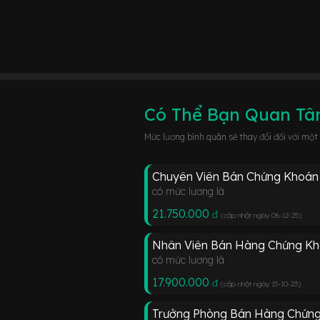
Có Thể Bạn Quan T
Mức lương bình quân sẽ thay đổi đối với một
Chuyên Viên Bán Chứng Khoán
có mức lương là
21.750.000
đ
(cập nhật ngày 06-12-25
)
Nhân Viên Bán Hàng Chứng K
có mức lương là
17.900.000
đ
(cập nhật ngày 15-10-23
)
Trưởng Phòng Bán Hàng Chứn