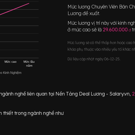
Mức lương
Chuyên Viên Bán C
Lương đề xuất.
Mức lương vị trí này với kinh 
ở mức cao sẽ là
29.600.000
t
đ
Mức lương sẽ có thể thấp hơn hoặc cao 
khảo phụ thuộc vào nhiều yếu tố khác n
Dữ liệu cập nhật ngày 06-12-25.
Mức cao
Mức lâu
năm
eo Kinh Nghiệm
 ngành nghề liên quan tại Nền Tảng Deal Lương - Salary.vn,
2
 thiết
trong ngành nghề như