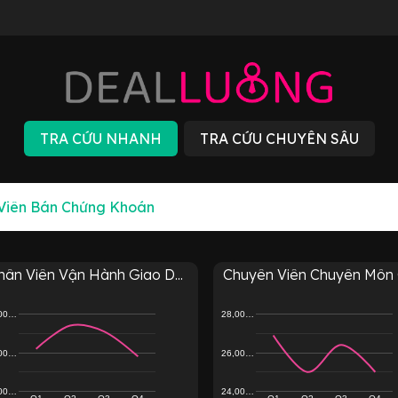
ân Viên Vận Hành Giao D...
Chuyên Viên Chuyên Môn G
,00…
28,00…
,00…
26,00…
,00…
24,00…
Q1
Q2
Q3
Q4
Q1
Q2
Q3
Q4