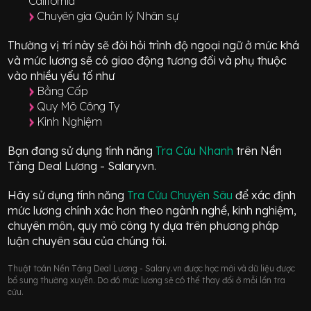
California
Chuyên gia Quản lý Nhân sự
Thường vị trí này sẽ đòi hỏi trình độ ngoại ngữ ở mức
khá
và mức lương sẽ có giao động
tương đối
và phụ thuộc
vào nhiều yếu tố như
Bằng Cấp
Quy Mô Công Ty
Kinh Nghiệm
Bạn đang sử dụng tính năng
Tra Cứu Nhanh
trên Nền
Tảng Deal Lương - Salary.vn.
Hãy sử dụng tính năng
Tra Cứu Chuyên Sâu
để xác định
mức lương chính xác hơn theo ngành nghề, kinh nghiệm,
chuyên môn, quy mô công ty dựa trên phương pháp
luận chuyên sâu của chúng tôi.
Thuật toán Nền Tảng Deal Lương - Salary.vn được học mới và dữ liệu được
bổ sung thường xuyên. Do đó mức lương sẽ có thể thay đổi ở mỗi lần tra
cứu.