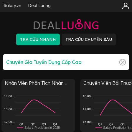
Salary.vn
Deal Lương
Nhân Viên Phân Tích Nhân ...
Chuyên Viên Bồi Thườn
14,00…
18,00…
13,00…
17,00…
12,00…
16,00…
Q1
Q2
Q3
Q4
Q1
Q2
Q3
Salary Prediction in 2025
Salary Prediction in