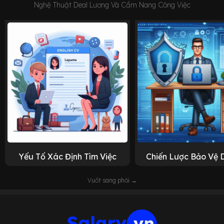
Nghệ Thuật Deal Lương Và Cẩm Nang Công Việc
Yếu Tố Xác Định Tìm Việc
Chiến Lược Bảo Vệ 
Vuốt sang phải →