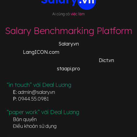
Ai cũng có
việc làm
Salary Benchmarking Platform
Salary.vn
LangICON.com
Dict.vn
staapi.pro
“in touch” với Deal Lương
E:
admin@salary.vn
P:
0944.55.0981
“paper work” với Deal Lương
Bản quyền
Điều khoản sử dụng