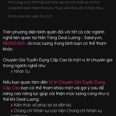
Mức lương sẽ có thể thấp hơn hoặc cao hơn rất nhiều so với mức
lương bình quân tham khảo phụ thuộc vào nhiều yếu tố khác nhau.
Dữ liệu cập nhật ngày 15-12-23.
Trên phương diện bình quân đối với tất cả các ngành
nghề liên quan tại Nền Tảng Deal Lương - Salary.vn,
58.000.000
là mức lương trung bình bạn có thể tham
đ
khảo.
Chuyên Gia Tuyển Dụng Cấp Cao
là một vị trí
chuyên gia
trong ngành nghề như
Nhân Sự
Nếu bạn quan tâm đến
Vị trí
Chuyên Gia Tuyển Dụng
Cấp Cao
bạn có thể tham khảo một vài gợi ý sau để
nâng cao năng lực giúp cải thiện mức lương cũng như vị
thế khi Deal Lương:
Kiến thức về phúc lợi và đền bù
Chứng chỉ Nhân sự của Viện Chứng chỉ Nhân sự