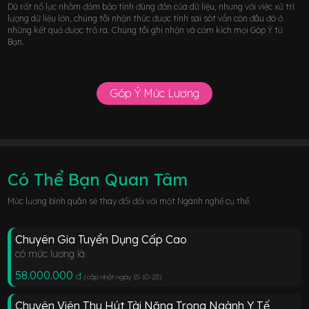
Dù rất nổ lực nhằm đảm bảo tính đúng đắn của dữ liệu, nhưng với việc xử trí
lượng dữ liệu lớn, chúng tôi nhận thức được tính sai sót vẫn còn đâu đó ở
những kết quả được trả ra. Chúng tôi ghi nhận và cảm kích mọi Góp Ý từ
Bạn.
Góp Ý Mức Lương
Có Thể Bạn Quan Tâm
Mức lương bình quân sẽ thay đổi đối với một Ngành nghề cụ thể.
Chuyên Gia Tuyển Dụng Cấp Cao
có mức lương là
58.000.000
đ
(cập nhật ngày 15-10-23
)
Chuyên Viên Thu Hút Tài Năng Trong Ngành Y Tế