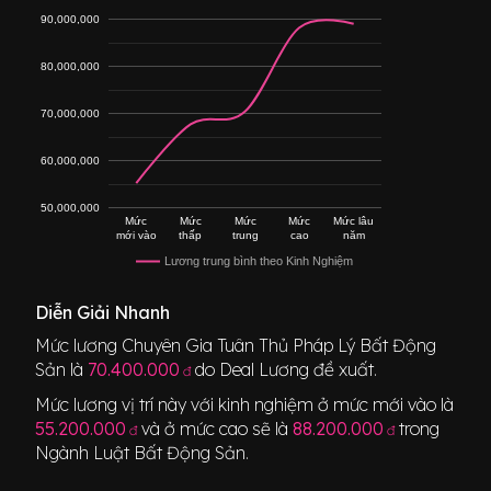
90,000,000
80,000,000
70,000,000
60,000,000
50,000,000
Mức
Mức
Mức
Mức
Mức lâu
mới vào
thấp
trung
cao
năm
Lương trung bình theo Kinh Nghiệm
Diễn Giải Nhanh
Mức lương
Chuyên Gia Tuân Thủ Pháp Lý Bất Động
Sản
là
70.400.000
do Deal Lương đề xuất.
đ
Mức lương vị trí này với kinh nghiệm ở mức mới vào là
55.200.000
và ở mức cao sẽ là
88.200.000
trong
đ
đ
Ngành
Luật Bất Động Sản
.