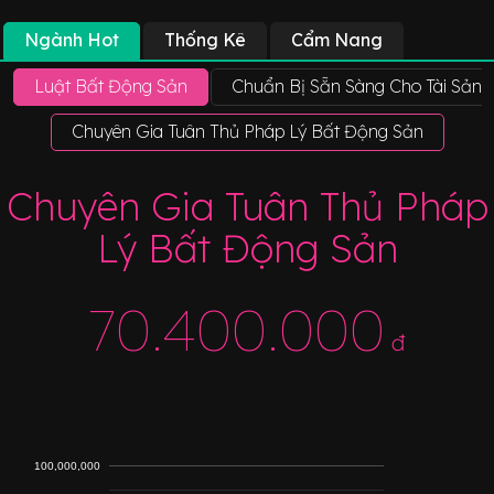
Ngành Hot
Thống Kê
Cẩm Nang
Luật Bất Động Sản
Chuẩn Bị Sẵn Sàng Cho Tài Sản
Chuyên Gia Tuân Thủ Pháp Lý Bất Động Sản
Luậ
Chuyên Gia Tuân Thủ Pháp
Lý Bất Động Sản
70.400.000
đ
100,000,000