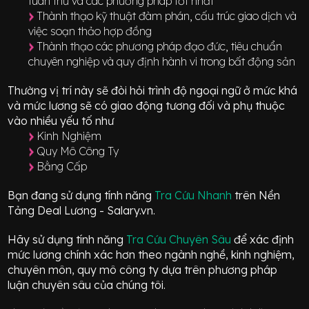
tuân thủ và các phương pháp tốt nhất
Thành thạo kỹ thuật đàm phán, cấu trúc giao dịch và
việc soạn thảo hợp đồng
Thành thạo các phương pháp đạo đức, tiêu chuẩn
chuyên nghiệp và quy định hành vi trong bất động sản
Thường vị trí này sẽ đòi hỏi trình độ ngoại ngữ ở mức
khá
và mức lương sẽ có giao động
tương đối
và phụ thuộc
vào nhiều yếu tố như
Kinh Nghiệm
Quy Mô Công Ty
Bằng Cấp
Bạn đang sử dụng tính năng
Tra Cứu Nhanh
trên Nền
Tảng Deal Lương - Salary.vn.
Hãy sử dụng tính năng
Tra Cứu Chuyên Sâu
để xác định
mức lương chính xác hơn theo ngành nghề, kinh nghiệm,
chuyên môn, quy mô công ty dựa trên phương pháp
luận chuyên sâu của chúng tôi.