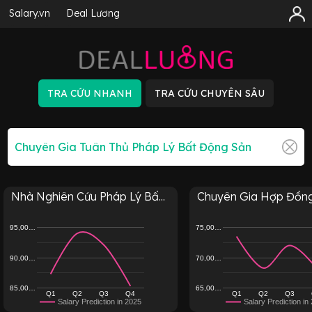
Salary.vn
Deal Lương
Nhà Nghiên Cứu Pháp Lý Bấ...
Chuyên Gia Hợp Đồng T
95,00…
75,00…
90,00…
70,00…
85,00…
65,00…
Q1
Q2
Q3
Q4
Q1
Q2
Q3
Salary Prediction in 2025
Salary Prediction in