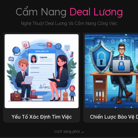
Cẩm Nang
Deal Lương
Nghệ Thuật Deal Lương Và Cẩm Nang Công Việc
Yếu Tố Xác Định Tìm Việc
Chiến Lược Bảo Vệ 
Vuốt sang phải →