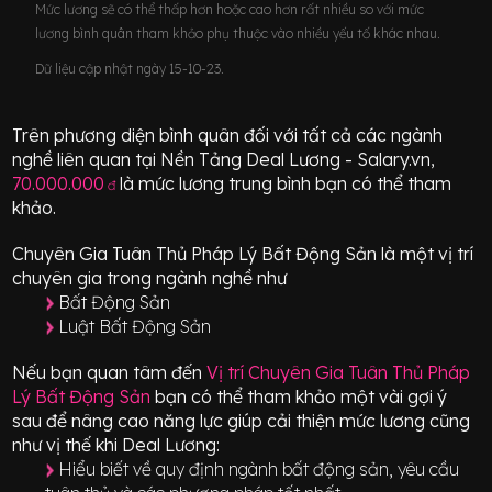
Mức lương sẽ có thể thấp hơn hoặc cao hơn rất nhiều so với mức
lương bình quân tham khảo phụ thuộc vào nhiều yếu tố khác nhau.
Dữ liệu cập nhật ngày 15-10-23.
Trên phương diện bình quân đối với tất cả các ngành
nghề liên quan tại Nền Tảng Deal Lương - Salary.vn,
70.000.000
là mức lương trung bình bạn có thể tham
đ
khảo.
Chuyên Gia Tuân Thủ Pháp Lý Bất Động Sản
là một vị trí
chuyên gia
trong ngành nghề như
Bất Động Sản
Luật Bất Động Sản
Nếu bạn quan tâm đến
Vị trí
Chuyên Gia Tuân Thủ Pháp
Lý Bất Động Sản
bạn có thể tham khảo một vài gợi ý
sau để nâng cao năng lực giúp cải thiện mức lương cũng
như vị thế khi Deal Lương:
Hiểu biết về quy định ngành bất động sản, yêu cầu