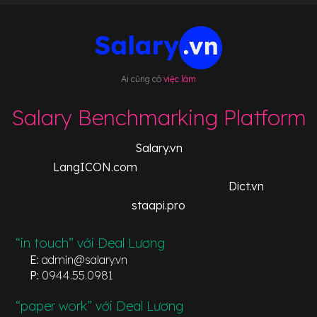
Ai cũng có
việc làm
Salary Benchmarking Platform
Salary.vn
LangICON.com
Dict.vn
staapi.pro
“in touch” với Deal Lương
E:
admin@salary.vn
P:
0944.55.0981
“paper work” với Deal Lương