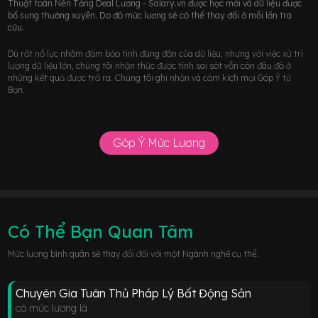
Thuật toán Nền Tảng Deal Lương - Salary.vn được học mới và dữ liệu được
bổ sung thường xuyên. Do đó mức lương sẽ có thể thay đổi ở mỗi lần tra
cứu.
Dù rất nổ lực nhằm đảm bảo tính đúng đắn của dữ liệu, nhưng với việc xử trí
lượng dữ liệu lớn, chúng tôi nhận thức được tính sai sót vẫn còn đâu đó ở
những kết quả được trả ra. Chúng tôi ghi nhận và cảm kích mọi Góp Ý từ
Bạn.
Góp Ý Mức Lương
Có Thể Bạn Quan Tâm
Mức lương bình quân sẽ thay đổi đối với một Ngành nghề cụ thể.
Chuyên Gia Tuân Thủ Pháp Lý Bất Động Sản
có mức lương là