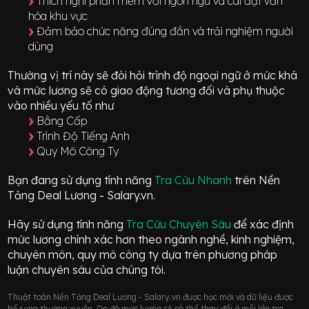
Thích nghi phần mềm với ngôn ngữ và cài đặt văn
hóa khu vực
Đảm bảo chức năng đúng đắn và trải nghiệm người
dùng
Thường vị trí này sẽ đòi hỏi trình độ ngoại ngữ ở mức
khá
và mức lương sẽ có giao động
tương đối
và phụ thuộc
vào nhiều yếu tố như
Bằng Cấp
Trình Độ Tiếng Anh
Quy Mô Công Ty
Bạn đang sử dụng tính năng
Tra Cứu Nhanh
trên Nền
Tảng Deal Lương - Salary.vn.
Hãy sử dụng tính năng
Tra Cứu Chuyên Sâu
để xác định
mức lương chính xác hơn theo ngành nghề, kinh nghiệm,
chuyên môn, quy mô công ty dựa trên phương pháp
luận chuyên sâu của chúng tôi.
Thuật toán Nền Tảng Deal Lương - Salary.vn được học mới và dữ liệu được
bổ sung thường xuyên. Do đó mức lương sẽ có thể thay đổi ở mỗi lần tra