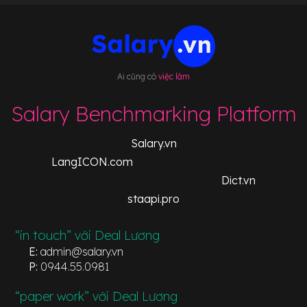
Ai cũng có
việc làm
Salary Benchmarking Platform
Salary.vn
LangICON.com
Dict.vn
staapi.pro
“in touch” với Deal Lương
E:
admin@salary.vn
P:
0944.55.0981
“paper work” với Deal Lương