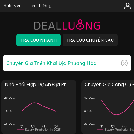
Salary.vn
Deal Lương
Nhà Phối Hợp Dự Án Địa Ph...
Chuyên Gia Công Cụ Đị
20,00…
42,00…
18,00…
40,00…
16,00…
38,00…
Q1
Q2
Q3
Q4
Q1
Q2
Q3
Salary Prediction in 2025
Salary Prediction in