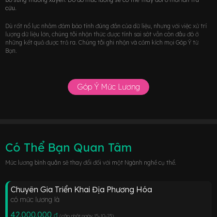
cứu.
Dù rất nổ lực nhằm đảm bảo tính đúng đắn của dữ liệu, nhưng với việc xử trí
lượng dữ liệu lớn, chúng tôi nhận thức được tính sai sót vẫn còn đâu đó ở
những kết quả được trả ra. Chúng tôi ghi nhận và cảm kích mọi Góp Ý từ
Bạn.
Góp Ý Mức Lương
Có Thể Bạn Quan Tâm
Mức lương bình quân sẽ thay đổi đối với một Ngành nghề cụ thể.
Chuyên Gia Triển Khai Địa Phương Hóa
có mức lương là
42.000.000
đ
(cập nhật ngày 15-10-23
)