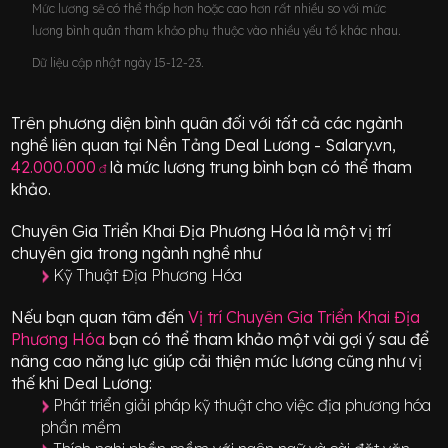
Mức lương sẽ có thể thấp hơn hoặc cao hơn rất nhiều so với mức
lương bình quân tham khảo phụ thuộc vào nhiều yếu tố khác nhau.
Dữ liệu cập nhật ngày 15-12-23.
Trên phương diện bình quân đối với tất cả các ngành
nghề liên quan tại Nền Tảng Deal Lương - Salary.vn,
42.000.000
là mức lương trung bình bạn có thể tham
đ
khảo.
Chuyên Gia Triển Khai Địa Phương Hóa
là một vị trí
chuyên gia
trong ngành nghề như
Kỹ Thuật Địa Phương Hóa
Nếu bạn quan tâm đến
Vị trí
Chuyên Gia Triển Khai Địa
Phương Hóa
bạn có thể tham khảo một vài gợi ý sau để
nâng cao năng lực giúp cải thiện mức lương cũng như vị
thế khi Deal Lương:
Phát triển giải pháp kỹ thuật cho việc địa phương hóa
phần mềm