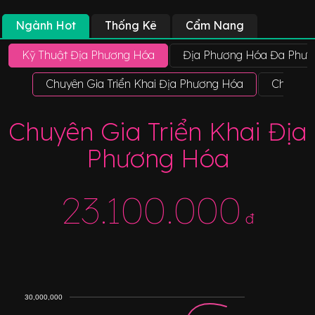
Ngành Hot
Thống Kê
Cẩm Nang
Kỹ Thuật Địa Phương Hóa
Địa Phương Hóa Đa Phươ
Chuyên Gia Triển Khai Địa Phương Hóa
Chuyên 
Chuyên Gia Triển Khai Địa
Phương Hóa
23.100.000
đ
30,000,000