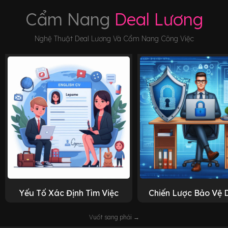
Cẩm Nang
Deal Lương
Nghệ Thuật Deal Lương Và Cẩm Nang Công Việc
Yếu Tố Xác Định Tìm Việc
Chiến Lược Bảo Vệ 
Vuốt sang phải →