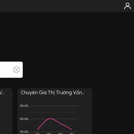
..
Chuyên Gia Thị Trường Vốn...
65,00…
60,00…
55,00…
Q1
Q2
Q3
Q4