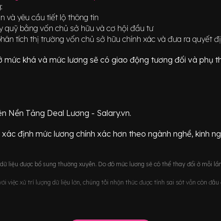
:
và yêu cầu tiết lộ thông tin
y quỹ bằng vốn chủ sở hữu và cơ hội đầu tư
hân tích thị trường vốn chủ sở hữu chính xác và đưa ra quyết 
ữ ở mức
khá
và mức lương sẽ có giao động
tương đối
và phụ t
ên Nền Tảng Deal Lương - Salary.vn.
 xác định mức lương chính xác hơn theo ngành nghề, kinh n
ữ liệu được bổ sung thường xuyên. Do đó mức lương sẽ có thể thay đổi ở mỗi lần
i việc xử trí lượng dữ liệu lớn, chúng tôi nhận thức được tính sai sót vẫn còn đâ