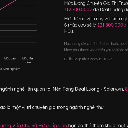
Mức lương
Chuyên Gia Thị Trư
112.700.000
do Deal Lương đề
đ
Mức lương vị trí này với kinh 
ở mức cao sẽ là
121.800.000
đ
Hữu
.
Mức lương sẽ có thể thấp hơn hoặc cao 
khảo phụ thuộc vào nhiều yếu tố khác n
Mức cao
Mức lâu
Dữ liệu cập nhật ngày 15-10-23.
năm
eo Kinh Nghiệm
 ngành nghề liên quan tại Nền Tảng Deal Lương - Salary.vn,
8
Cao
là một vị trí
chuyên gia
trong ngành nghề như
Trường Vốn Chủ Sở Hữu Cấp Cao
bạn có thể tham khảo một và