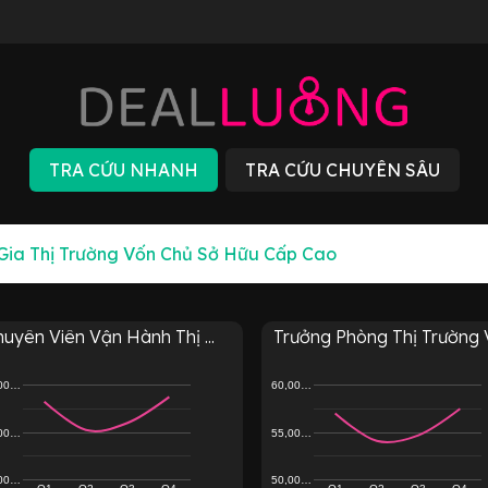
uyên Viên Vận Hành Thị ...
Trưởng Phòng Thị Trường V.
,00…
60,00…
,00…
55,00…
,00…
50,00…
Q1
Q2
Q3
Q4
Q1
Q2
Q3
Q4