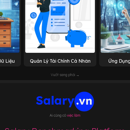
Dữ Liệu
Quản Lý Tài Chính Cá Nhân
Ứng Dụng
Vuốt sang phải →
Ai cũng có
việc làm