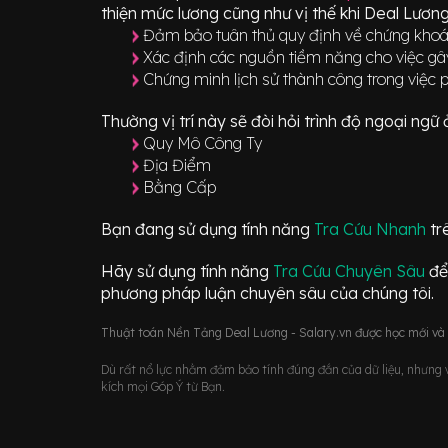
thiện mức lương cũng như vị thế khi Deal Lương
Đảm bảo tuân thủ quy định về chứng khoán 
Xác định các nguồn tiềm năng cho việc gâ
Chứng minh lịch sử thành công trong việc p
Thường vị trí này sẽ đòi hỏi trình độ ngoại ng
Quy Mô Công Ty
Địa Điểm
Bằng Cấp
Bạn đang sử dụng tính năng
Tra Cứu Nhanh
tr
Hãy sử dụng tính năng
Tra Cứu Chuyên Sâu
để
phương pháp luận chuyên sâu của chúng tôi.
Thuật toán Nền Tảng Deal Lương - Salary.vn được học mới và d
Dù rất nổ lực nhằm đảm bảo tính đúng đắn của dữ liệu, nhưng vớ
kích mọi Góp Ý từ Bạn.