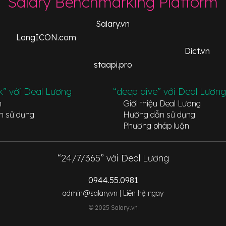
Salary Benchmarking Platform
Salary.vn
LangICON.com
Dict.vn
staapi.pro
k” với Deal Lương
“deep dive” với Deal Lương
n
Giới thiệu Deal Lương
n sử dụng
Hướng dẫn sử dụng
Phương pháp luận
“24/7/365” với Deal Lương
0944.55.0981
admin@salary.vn |
Liên hệ ngay
© 2025 Salary.vn