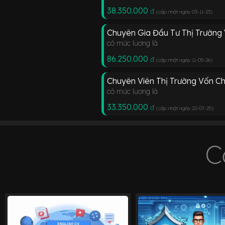
38.350.000
đ
(cập nhật ngày 03-11-23
)
Chuyên Gia Đầu Tư Thị Trường
có mức lương là
86.250.000
đ
(cập nhật ngày 11-05-26
)
Chuyên Viên Thị Trường Vốn C
có mức lương là
33.350.000
đ
(cập nhật ngày 22-07-25
)
C