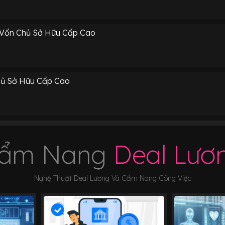
 Vốn Chủ Sở Hữu Cấp Cao
hủ Sở Hữu Cấp Cao
ẩm Nang
Deal Lươ
Nghệ Thuật Deal Lương Và Cẩm Nang Công Việc