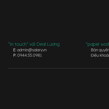
“in touch” với Deal Lương
“paper wor
E:
admin@salary.vn
Bản quyề
P:
0944.55.0981
Điều khoả