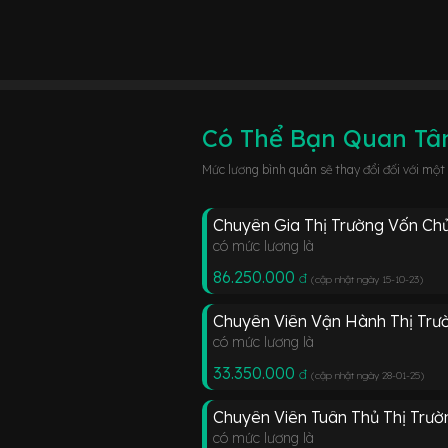
Có Thể Bạn Quan T
Mức lương bình quân sẽ thay đổi đối với một
Chuyên Gia Thị Trường Vốn Ch
có mức lương là
86.250.000
đ
(cập nhật ngày 15-10-23
)
Chuyên Viên Vận Hành Thị Trư
có mức lương là
33.350.000
đ
(cập nhật ngày 28-01-25
)
Chuyên Viên Tuân Thủ Thị Trư
có mức lương là