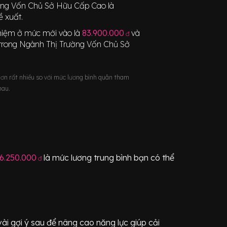
ờng Vốn Chủ Sở Hữu Cấp Cao
là
 xuất.
nghiệm ở mức mới vào là
83.900.000
và
đ
trong Ngành
Thị Trường Vốn Chủ Sở
hơn rất nhiều so với mức lương bình quân tham
hau.
6.250.000
là mức lương trung bình bạn có thể
đ
i gợi ý sau để nâng cao năng lực giúp cải