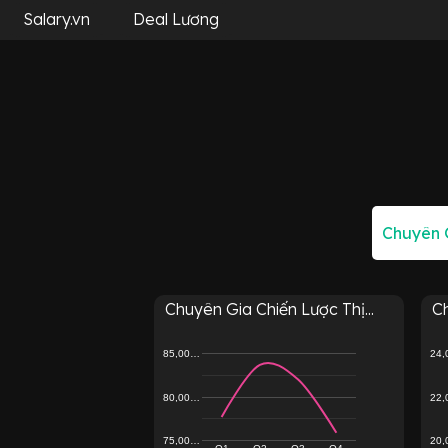
Salary.vn
Deal Lương
Chuyên Gia Chiến Lược Thị...
Ch
85,00…
24
80,00…
22
75,00…
20
Q1
Q2
Q3
Q4