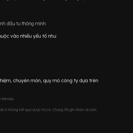
định đầu tư thông minh
huộc vào nhiều yếu tố như
ghiệm, chuyên môn, quy mô công ty dựa trên
 tra cứu.
u đó ở những kết quả được trả ra. Chúng tôi ghi nhận và cảm