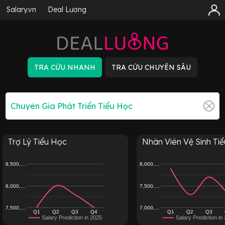
Salary.vn
Deal Lương
Trợ Lý Tiểu Học
Nhân Viên Vệ Sinh Tiểu
8,500,…
8,000,…
8,000,…
7,500,…
7,500,…
7,000,…
Q1
Q2
Q3
Q4
Q1
Q2
Q3
Salary Prediction in 2025
Salary Prediction in