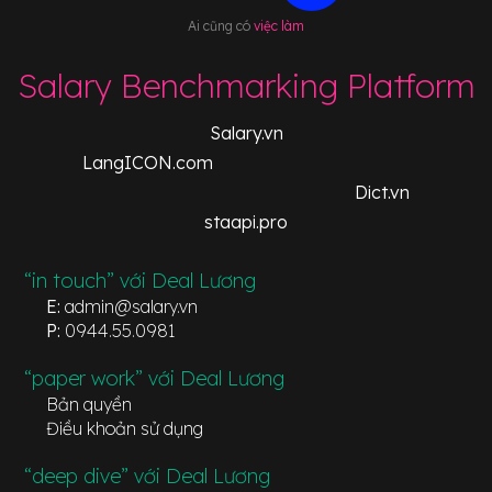
Ai cũng có
việc làm
Salary Benchmarking Platform
Salary.vn
LangICON.com
Dict.vn
staapi.pro
“in touch” với Deal Lương
E:
admin@salary.vn
P:
0944.55.0981
“paper work” với Deal Lương
Bản quyền
Điều khoản sử dụng
“deep dive” với Deal Lương