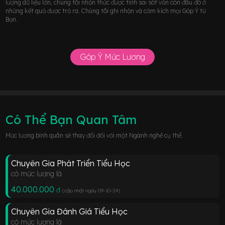
lượng dữ liệu lớn, chúng tôi nhận thức được tính sai sót vẫn còn đâu đó ở
những kết quả được trả ra. Chúng tôi ghi nhận và cảm kích mọi Góp Ý từ
Bạn.
Góp Ý Mức Lương
Có Thể Bạn Quan Tâm
Mức lương bình quân sẽ thay đổi đối với một Ngành nghề cụ thể.
Chuyên Gia Phát Triển Tiểu Học
có mức lương là
40.000.000
đ
(cập nhật ngày 09-10-24
)
Chuyên Gia Đánh Giá Tiểu Học
có mức lương là