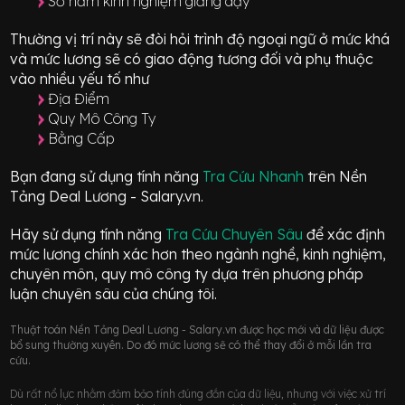
Số năm kinh nghiệm giảng dạy
Thường vị trí này sẽ đòi hỏi trình độ ngoại ngữ ở mức
khá
và mức lương sẽ có giao động
tương đối
và phụ thuộc
vào nhiều yếu tố như
Địa Điểm
Quy Mô Công Ty
Bằng Cấp
Bạn đang sử dụng tính năng
Tra Cứu Nhanh
trên Nền
Tảng Deal Lương - Salary.vn.
Hãy sử dụng tính năng
Tra Cứu Chuyên Sâu
để xác định
mức lương chính xác hơn theo ngành nghề, kinh nghiệm,
chuyên môn, quy mô công ty dựa trên phương pháp
luận chuyên sâu của chúng tôi.
Thuật toán Nền Tảng Deal Lương - Salary.vn được học mới và dữ liệu được
bổ sung thường xuyên. Do đó mức lương sẽ có thể thay đổi ở mỗi lần tra
cứu.
Dù rất nổ lực nhằm đảm bảo tính đúng đắn của dữ liệu, nhưng với việc xử trí