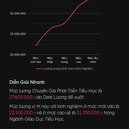
30,000,000
25,000,000
20,000,000
Mức
Mức
Mức
Mức
Mức lâu
mới vào
thấp
trung
cao
năm
Lương trung bình theo Kinh Nghiệm
Diễn Giải Nhanh
Mức lương
Chuyên Gia Phát Triển Tiểu Học
là
27.600.000
do Deal Lương đề xuất.
đ
Mức lương vị trí này với kinh nghiệm ở mức mới vào là
22.100.000
và ở mức cao sẽ là
31.700.000
trong
đ
đ
Ngành
Giáo Dục Tiểu Học
.