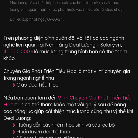
Mức lương sẽ có thể thấp hơn hoặc cao hơn rất nhiều so với mức
lương bình quân tham khảo phụ thuộc vào nhiều yếu tố khác nhau.
Dữ liệu cập nhật ngày 09-10-24.
Trên phương diện bình quân đối với tất cả các ngành
nghề liên quan tại Nền Tảng Deal Lương - Salary.vn,
40.000.000
là mức lương trung bình bạn có thể tham
đ
khảo.
Chuyên Gia Phát Triển Tiểu Học
là một vị trí
chuyên gia
trong ngành nghề như
Giáo Dục Tiểu Học
Nếu bạn quan tâm đến
Vị trí
Chuyên Gia Phát Triển Tiểu
Học
bạn có thể tham khảo một vài gợi ý sau để nâng
cao năng lực giúp cải thiện mức lương cũng như vị thế khi
Deal Lương:
Hướng dẫn các nhóm học sinh và câu lạc bộ
Huấn luyện đội thể thao