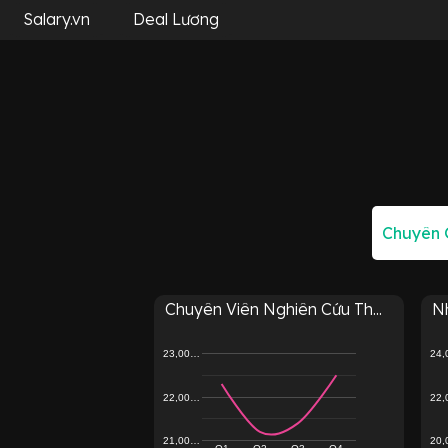
Salary.vn
Deal Lương
Chuyên Viên Nghiên Cứu Th...
N
23,00…
24
22,00…
22
21,00…
20
Q1
Q2
Q3
Q4