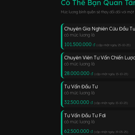
Có Thể Bạn Quan T
Mức lương bình quân sẽ thay đổi đối với một
Chuyên Gia Nghiên Cứu Đầu T
có mức lương là
101.500.000
đ
(cập nhật ngày 25-10-25
)
Chuyên Viên Tư Vấn Chiến Lư
có mức lương là
28.000.000
đ
(cập nhật ngày 15-10-23
)
Tư Vấn Đầu Tư
có mức lương là
32.500.000
đ
(cập nhật ngày 15-10-23
)
Tư Vấn Đầu Tư Fdi
có mức lương là
62.500.000
đ
(cập nhật ngày 19-05-25
)