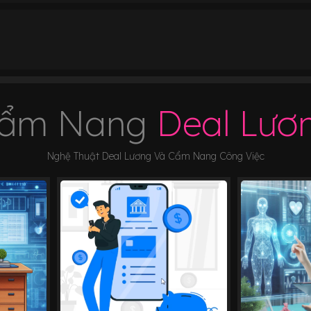
ẩm Nang
Deal Lươ
Nghệ Thuật Deal Lương Và Cẩm Nang Công Việc