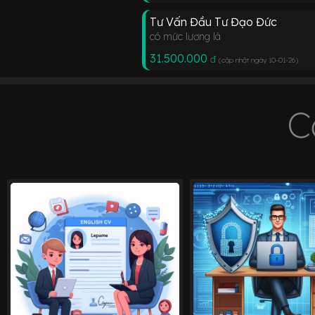
Tư Vấn Đầu Tư Đạo Đức
có mức lương là
31.500.000
đ
(cập nhật ngày 10-01-26
)
C