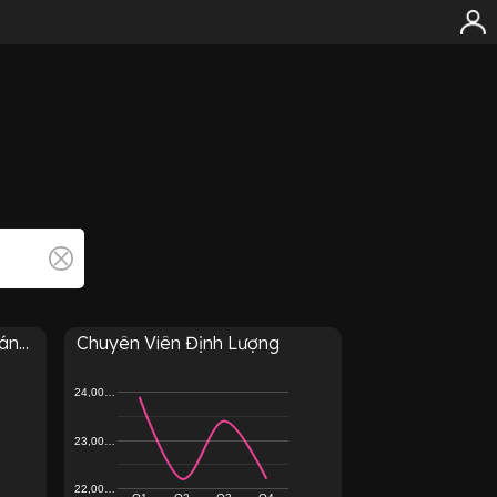
n...
Chuyên Viên Định Lượng
24,00…
23,00…
22,00…
Q1
Q2
Q3
Q4