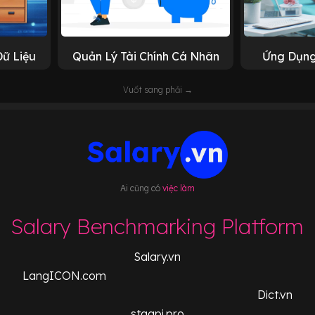
Dữ Liệu
Quản Lý Tài Chính Cá Nhân
Ứng Dụng
Vuốt sang phải →
Ai cũng có
việc làm
Salary Benchmarking Platform
Salary.vn
LangICON.com
Dict.vn
staapi.pro