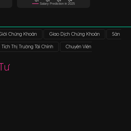
Salary Prediction in 2025
Giới Chứng Khoán
Giao Dịch Chứng Khoán
Sàn Giao
Tích Thị Trường Tài Chính
Chuyên Viên Phân Tích Cổ Phiế
Tư