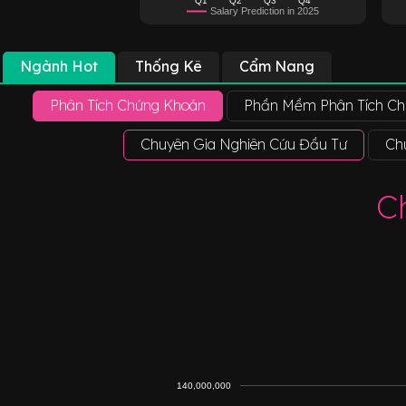
Salary Prediction in 2025
Ngành Hot
Thống Kê
Cẩm Nang
Phân Tích Chứng Khoán
Phần Mềm Phân Tích Ch
Chuyên Gia Nghiên Cứu Đầu Tư
Ch
C
140,000,000