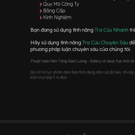
Quy Mô Công Ty
Bằng Cấp
Kinh Nghiệm
Bạn đang sử dụng tính năng
Tra Cứu Nhanh
tr
Hãy sử dụng tính năng
Tra Cứu Chuyên Sâu
để
phương pháp luận chuyên sâu của chúng tôi.
Thuật toán Nền Tảng Deal Lương - Salary.vn được học mới và d
Dù rất nổ lực nhằm đảm bảo tính đúng đắn của dữ liệu, nhưng vớ
kích mọi Góp Ý từ Bạn.