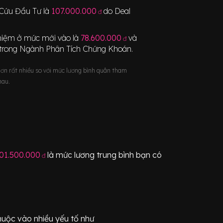
 Cứu Đầu Tư
là
107.000.000
do Deal
đ
nghiệm ở mức mới vào là
78.600.000
và
đ
trong Ngành
Phân Tích Chứng Khoán
.
hơn rất nhiều so với mức lương bình quân tham
hau.
01.500.000
là mức lương trung bình bạn có
đ
huộc vào nhiều yếu tố như