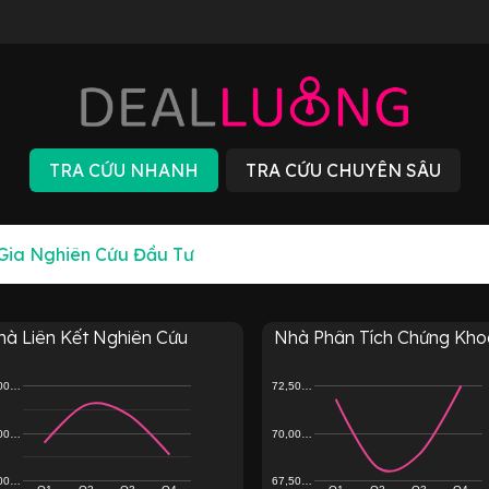
hà Liên Kết Nghiên Cứu
Nhà Phân Tích Chứng Khoá
,00…
72,50…
,00…
70,00…
,00…
67,50…
Q1
Q2
Q3
Q4
Q1
Q2
Q3
Q4