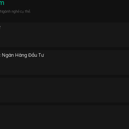
âm
 Ngành nghề cụ thể.
ư
ợc Ngân Hàng Đầu Tư