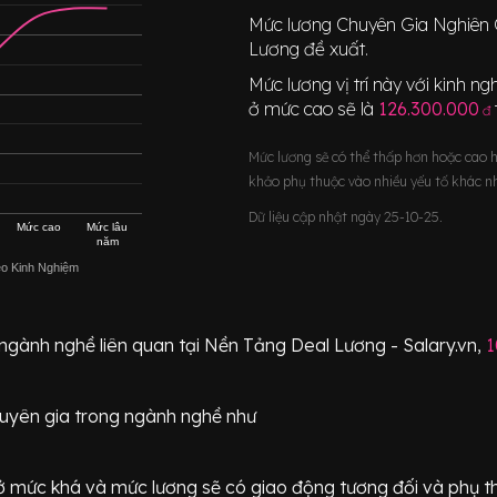
Mức lương
Chuyên Gia Nghiên
Lương đề xuất.
Mức lương vị trí này với kinh 
ở mức cao sẽ là
126.300.000
đ
Mức lương sẽ có thể thấp hơn hoặc cao 
khảo phụ thuộc vào nhiều yếu tố khác n
Dữ liệu cập nhật ngày 25-10-25.
Mức cao
Mức lâu
năm
eo Kinh Nghiệm
 ngành nghề liên quan tại Nền Tảng Deal Lương - Salary.vn,
1
uyên gia
trong ngành nghề như
ữ ở mức
khá
và mức lương sẽ có giao động
tương đối
và phụ t