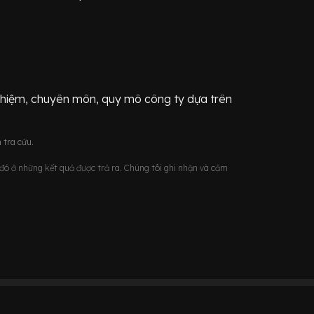
ghiệm, chuyên môn, quy mô công ty dựa trên
 tra cứu.
u đó ở những kết quả được trả ra. Chúng tôi ghi nhận và cảm