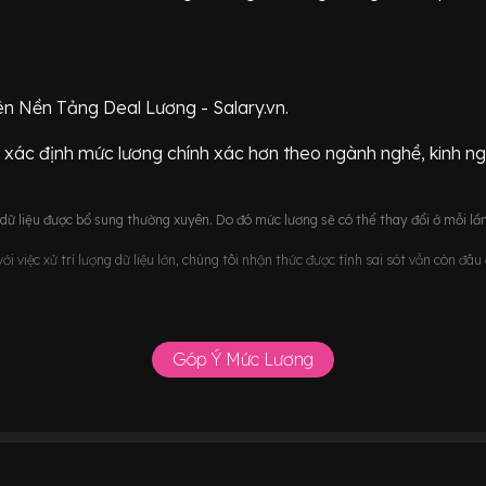
ên Nền Tảng Deal Lương - Salary.vn.
 xác định mức lương chính xác hơn theo ngành nghề, kinh n
ữ liệu được bổ sung thường xuyên. Do đó mức lương sẽ có thể thay đổi ở mỗi lần
i việc xử trí lượng dữ liệu lớn, chúng tôi nhận thức được tính sai sót vẫn còn đâ
Góp Ý Mức Lương