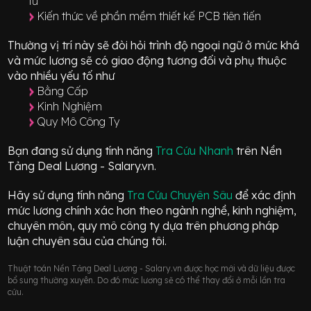
tử
Kiến thức về phần mềm thiết kế PCB tiên tiến
Thường vị trí này sẽ đòi hỏi trình độ ngoại ngữ ở mức
khá
và mức lương sẽ có giao động
tương đối
và phụ thuộc
vào nhiều yếu tố như
Bằng Cấp
Kinh Nghiệm
Quy Mô Công Ty
Bạn đang sử dụng tính năng
Tra Cứu Nhanh
trên Nền
Tảng Deal Lương - Salary.vn.
Hãy sử dụng tính năng
Tra Cứu Chuyên Sâu
để xác định
mức lương chính xác hơn theo ngành nghề, kinh nghiệm,
chuyên môn, quy mô công ty dựa trên phương pháp
luận chuyên sâu của chúng tôi.
Thuật toán Nền Tảng Deal Lương - Salary.vn được học mới và dữ liệu được
bổ sung thường xuyên. Do đó mức lương sẽ có thể thay đổi ở mỗi lần tra
cứu.