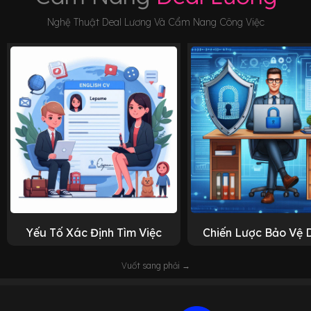
Nghệ Thuật Deal Lương Và Cẩm Nang Công Việc
Yếu Tố Xác Định Tìm Việc
Chiến Lược Bảo Vệ 
Vuốt sang phải →