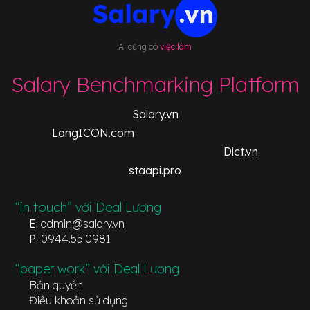
Ai cũng có
việc làm
Salary Benchmarking Platform
Salary.vn
LangICON.com
Dict.vn
staapi.pro
“in touch” với Deal Lương
E:
admin@salary.vn
P:
0944.55.0981
“paper work” với Deal Lương
Bản quyền
Điều khoản sử dụng