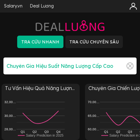
Salary.vn
Deal Lương
Tư Vấn Hiệu Quả Năng Lượn...
Chuyên Gia Chiến Lược
32,00…
70,00…
30,00…
65,00…
28,00…
60,00…
Q1
Q2
Q3
Q4
Q1
Q2
Q3
Salary Prediction in 2025
Salary Prediction in