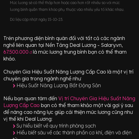
Mức lương sẽ có thể thấp hơn hoặc cao hơn rất nhiều so với mức
lương bình quân tham khảo phụ thuộc vào nhiều yếu tố khác nhau.
Dữ liệu cập nhật ngày 15-10-23.
Trên phương diện bình quân đối với tất cả các ngành
nghề liên quan tại Nền Tảng Deal Lương - Salary.vn,
67.500.000
là mức lương trung bình bạn có thể tham
đ
khảo.
Chuyên Gia Hiệu Suất Năng Lượng Cấp Cao
là một vị trí
chuyên gia
trong ngành nghề như
Hiệu Suất Năng Lượng Bất Động Sản
Nếu bạn quan tâm đến
Vị trí
Chuyên Gia Hiệu Suất Năng
Lượng Cấp Cao
bạn có thể tham khảo một vài gợi ý sau
để nâng cao năng lực giúp cải thiện mức lương cũng như
vị thế khi Deal Lương:
Sự hiểu biết về quy trình phòng sạch
Hiểu biết sâu về các thành phần cơ khí, điện và điện