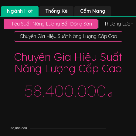
Ngành Hot
Thống Kê
Cẩm Nang
Hiệu Suất Năng Lượng Bất Động Sản
Thương Lượng
Chuyên Gia Hiệu Suất Năng Lượng Cấp Cao
Tr
Chuyên Gia Hiệu Suất
Năng Lượng Cấp Cao
58.400.000
đ
80,000,000