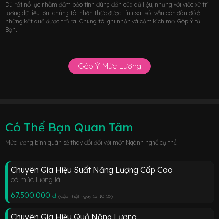
Dù rất nổ lực nhằm đảm bảo tính đúng đắn của dữ liệu, nhưng với việc xử trí
lượng dữ liệu lớn, chúng tôi nhận thức được tính sai sót vẫn còn đâu đó ở
những kết quả được trả ra. Chúng tôi ghi nhận và cảm kích mọi Góp Ý từ
Bạn.
Góp Ý Mức Lương
Có Thể Bạn Quan Tâm
Mức lương bình quân sẽ thay đổi đối với một Ngành nghề cụ thể.
Chuyên Gia Hiệu Suất Năng Lượng Cấp Cao
có mức lương là
67.500.000
đ
(cập nhật ngày 15-10-23
)
Chuyên Gia Hiệu Quả Năng Lượng