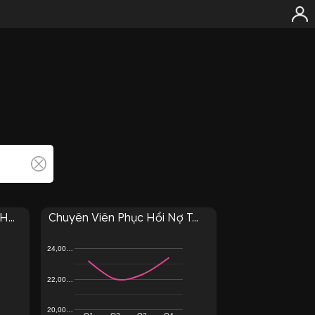
...
Chuyên Viên Phục Hồi Nợ T...
24,00…
22,00…
20,00…
Q1
Q2
Q3
Q4