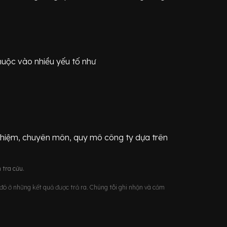
huộc vào nhiều yếu tố như
ghiệm, chuyên môn, quy mô công ty dựa trên
 tra cứu.
u đó ở những kết quả được trả ra. Chúng tôi ghi nhận và cảm