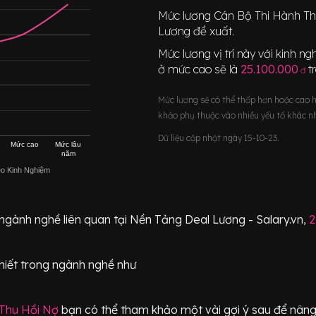
Mức lương
Cán Bộ Thi Hành T
Lương đề xuất.
Mức lương vị trí này với kinh 
ở mức cao sẽ là
25.100.000
t
đ
Mức lương sẽ có thể thấp hơn hoặc cao 
khảo phụ thuộc vào nhiều yếu tố khác n
Dữ liệu cập nhật ngày 15-10-23.
Mức cao
Mức lâu
năm
eo Kinh Nghiệm
 ngành nghề liên quan tại Nền Tảng Deal Lương - Salary.vn,
2
hiết
trong ngành nghề như
 Thu Hồi Nợ
bạn có thể tham khảo một vài gợi ý sau để nâng 