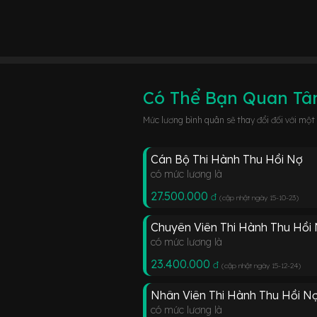
Có Thể Bạn Quan T
Mức lương bình quân sẽ thay đổi đối với một
Cán Bộ Thi Hành Thu Hồi Nợ
có mức lương là
27.500.000
đ
(cập nhật ngày 15-10-23
)
Chuyên Viên Thi Hành Thu Hồi
có mức lương là
23.400.000
đ
(cập nhật ngày 15-12-24
)
Nhân Viên Thi Hành Thu Hồi N
có mức lương là