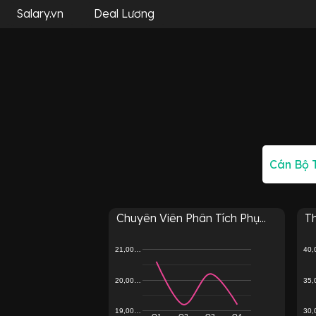
Salary.vn
Deal Lương
Chuyên Viên Phân Tích Phụ...
T
21,00…
40
20,00…
35
19,00…
30
Q1
Q2
Q3
Q4