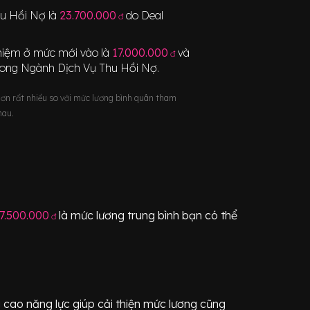
hu Hồi Nợ
là
23.700.000
do Deal
đ
nghiệm ở mức mới vào là
17.000.000
và
đ
rong Ngành
Dịch Vụ Thu Hồi Nợ
.
hơn rất nhiều so với mức lương bình quân tham
hau.
7.500.000
là mức lương trung bình bạn có thể
đ
cao năng lực giúp cải thiện mức lương cũng