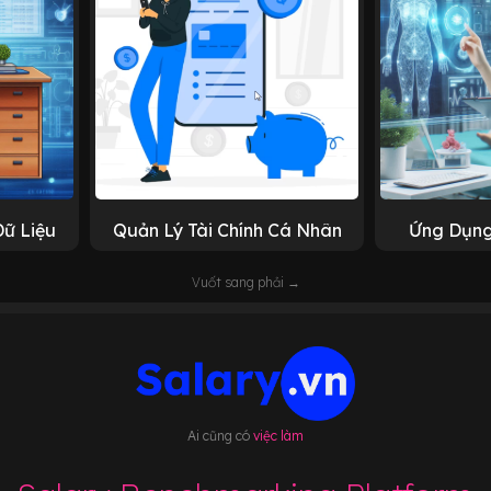
Dữ Liệu
Quản Lý Tài Chính Cá Nhân
Ứng Dụng
Vuốt sang phải →
Ai cũng có
việc làm