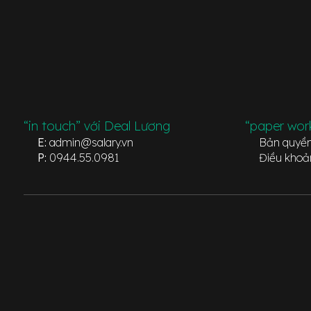
“in touch” với Deal Lương
“paper wor
E:
admin@salary.vn
Bản quyề
P:
0944.55.0981
Điều khoả