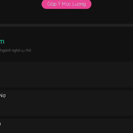
Góp Ý Mức Lương
âm
 Ngành nghề cụ thể.
 Nợ
ợ