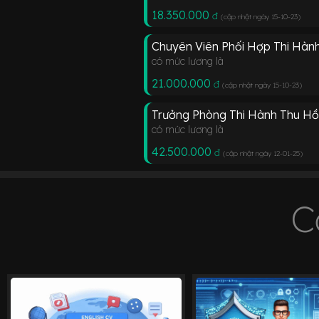
18.350.000
đ
(cập nhật ngày 15-10-23
)
Chuyên Viên Phối Hợp Thi Hàn
có mức lương là
21.000.000
đ
(cập nhật ngày 15-10-23
)
Trưởng Phòng Thi Hành Thu Hồ
có mức lương là
42.500.000
đ
(cập nhật ngày 12-01-25
)
C