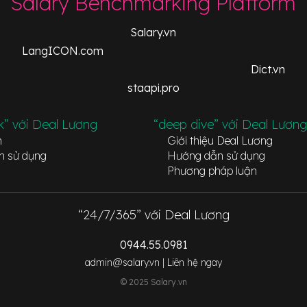
Salary Benchmarking Platform
Salary.vn
LangICON.com
Dict.vn
staapi.pro
k” với Deal Lương
“deep dive” với Deal Lương
n
Giới thiệu Deal Lương
n sử dụng
Hướng dẫn sử dụng
Phương pháp luận
“24/7/365” với Deal Lương
0944.55.0981
admin@salary.vn |
Liên hệ ngay
© 2025 Salary.vn