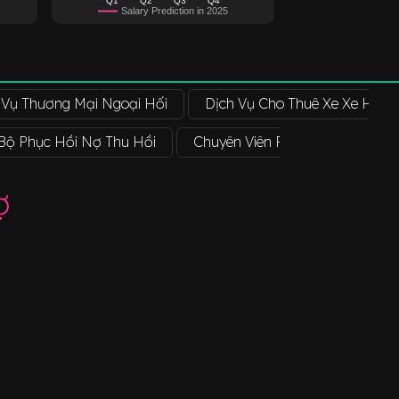
Salary Prediction in 2025
 Vụ Thương Mại Ngoại Hối
Dịch Vụ Cho Thuê Xe Xe Hơi
Bộ Phục Hồi Nợ Thu Hồi
Chuyên Viên Phục Hồi Và Thi H
ợ