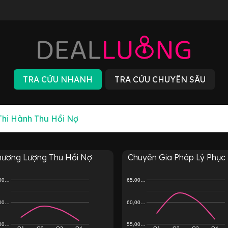
hương Lượng Thu Hồi Nợ
Chuyên Gia Pháp Lý Phục H
,00…
65,00…
,00…
60,00…
,00…
55,00…
Q1
Q2
Q3
Q4
Q1
Q2
Q3
Q4