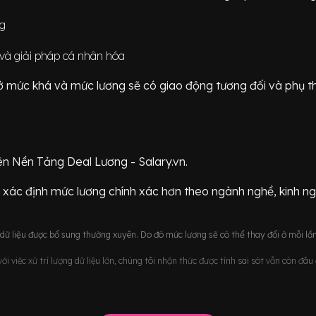
ng
và giải pháp cá nhân hóa
ữ ở mức
khá
và mức lương sẽ có giao động
tương đối
và phụ t
ên Nền Tảng Deal Lương - Salary.vn.
 xác định mức lương chính xác hơn theo ngành nghề, kinh n
ữ liệu được bổ sung thường xuyên. Do đó mức lương sẽ có thể thay đổi ở mỗi lần
i việc xử trí lượng dữ liệu lớn, chúng tôi nhận thức được tính sai sót vẫn còn đâ