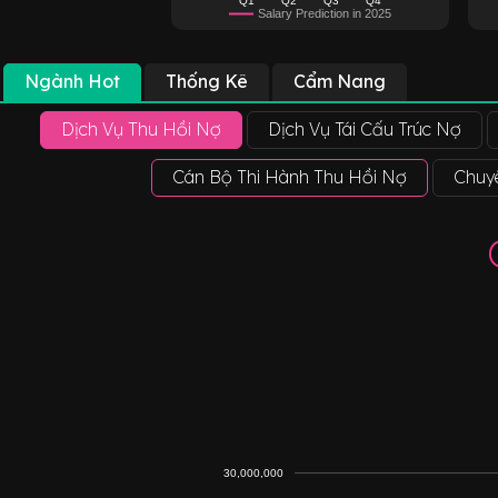
Salary Prediction in 2025
Ngành Hot
Thống Kê
Cẩm Nang
Dịch Vụ Thu Hồi Nợ
Dịch Vụ Tái Cấu Trúc Nợ
Cán Bộ Thi Hành Thu Hồi Nợ
Chuyê
30,000,000