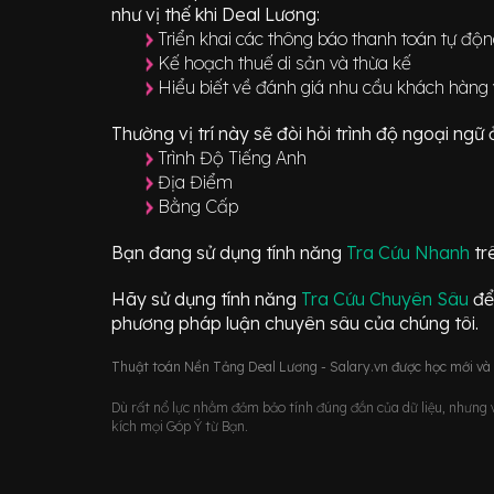
như vị thế khi Deal Lương:
Triển khai các thông báo thanh toán tự độ
Kế hoạch thuế di sản và thừa kế
Hiểu biết về đánh giá nhu cầu khách hàng 
Thường vị trí này sẽ đòi hỏi trình độ ngoại ng
Trình Độ Tiếng Anh
Địa Điểm
Bằng Cấp
Bạn đang sử dụng tính năng
Tra Cứu Nhanh
tr
Hãy sử dụng tính năng
Tra Cứu Chuyên Sâu
để
phương pháp luận chuyên sâu của chúng tôi.
Thuật toán Nền Tảng Deal Lương - Salary.vn được học mới và d
Dù rất nổ lực nhằm đảm bảo tính đúng đắn của dữ liệu, nhưng vớ
kích mọi Góp Ý từ Bạn.