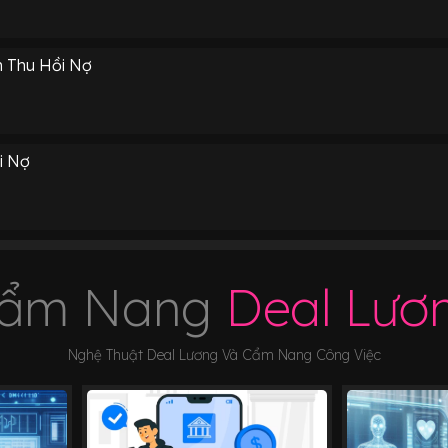
h Thu Hồi Nợ
i Nợ
ẩm Nang
Deal Lươ
Nghệ Thuật Deal Lương Và Cẩm Nang Công Việc