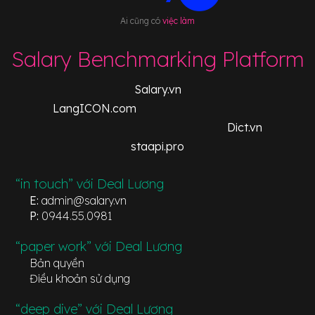
Ai cũng có
việc làm
Salary Benchmarking Platform
Salary.vn
LangICON.com
Dict.vn
staapi.pro
“in touch” với Deal Lương
E:
admin@salary.vn
P:
0944.55.0981
“paper work” với Deal Lương
Bản quyền
Điều khoản sử dụng
“deep dive” với Deal Lương