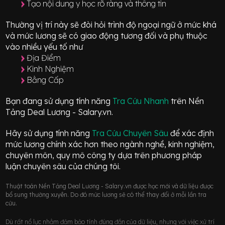
Tạo nội dung y học rõ ràng và thông tin
Thường vị trí này sẽ đòi hỏi trình độ ngoại ngữ ở mức
khá
và mức lương sẽ có giao động
tương đối
và phụ thuộc
vào nhiều yếu tố như
Địa Điểm
Kinh Nghiệm
Bằng Cấp
Bạn đang sử dụng tính năng
Tra Cứu Nhanh
trên Nền
Tảng Deal Lương - Salary.vn.
Hãy sử dụng tính năng
Tra Cứu Chuyên Sâu
để xác định
mức lương chính xác hơn theo ngành nghề, kinh nghiệm,
chuyên môn, quy mô công ty dựa trên phương pháp
luận chuyên sâu của chúng tôi.
Thuật toán Nền Tảng Deal Lương - Salary.vn được học mới và dữ liệu được
bổ sung thường xuyên. Do đó mức lương sẽ có thể thay đổi ở mỗi lần tra
cứu.
Dù rất nổ lực nhằm đảm bảo tính đúng đắn của dữ liệu, nhưng với việc xử trí