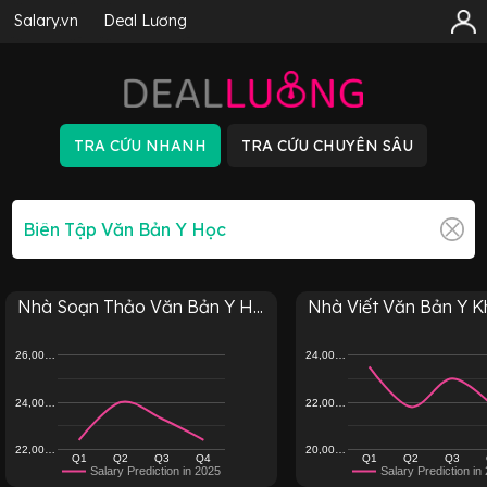
Salary.vn
Deal Lương
Nhà Soạn Thảo Văn Bản Y H...
Nhà Viết Văn Bản Y 
26,00…
24,00…
24,00…
22,00…
22,00…
20,00…
Q1
Q2
Q3
Q4
Q1
Q2
Q3
Salary Prediction in 2025
Salary Prediction in