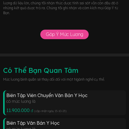
lượng dữ liệu lớn, chúng tôi nhận thức được tính sai sót vẫn còn đâu đó ở
những kết quả được trả ra. Chúng tôi ghi nhận và cảm kích mọi Góp Ý từ
Bạn.
Góp Ý Mức Lương
Có Thể Bạn Quan Tâm
Mức lương bình quân sẽ thay đổi đối với một Ngành nghề cụ thể.
Biên Tập Viên Chuyển Văn Bản Y Học
có mức lương là
11.900.000
đ
(cập nhật ngày 15-10-23
)
Biên Tập Văn Bản Y Học
có mức lương là