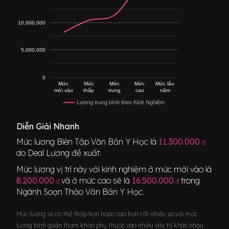
10,000,000
5,000,000
0
Mức
Mức
Mức
Mức
Mức lâu
mới vào
thấp
trung
cao
năm
Lương trung bình theo Kinh Nghiệm
Diễn Giải Nhanh
Mức lương
Biên Tập Văn Bản Y Học
là
11.300.000
đ
do Deal Lương đề xuất.
Mức lương vị trí này với kinh nghiệm ở mức mới vào là
8.200.000
và ở mức cao sẽ là
16.500.000
trong
đ
đ
Ngành
Soạn Thảo Văn Bản Y Học
.
Mức lương sẽ có thể thấp hơn hoặc cao hơn rất nhiều so với mức
lương bình quân tham khảo phụ thuộc vào nhiều yếu tố khác nhau.