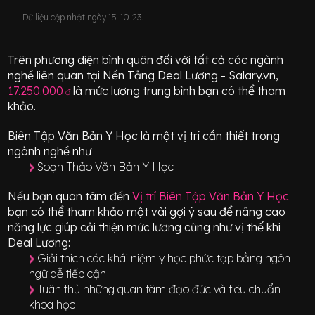
Dữ liệu cập nhật ngày 15-10-23.
Trên phương diện bình quân đối với tất cả các ngành
nghề liên quan tại Nền Tảng Deal Lương - Salary.vn,
17.250.000
là mức lương trung bình bạn có thể tham
đ
khảo.
Biên Tập Văn Bản Y Học
là một vị trí
cần thiết
trong
ngành nghề như
Soạn Thảo Văn Bản Y Học
Nếu bạn quan tâm đến
Vị trí
Biên Tập Văn Bản Y Học
bạn có thể tham khảo một vài gợi ý sau để nâng cao
năng lực giúp cải thiện mức lương cũng như vị thế khi
Deal Lương:
Giải thích các khái niệm y học phức tạp bằng ngôn
ngữ dễ tiếp cận
Tuân thủ những quan tâm đạo đức và tiêu chuẩn
khoa học