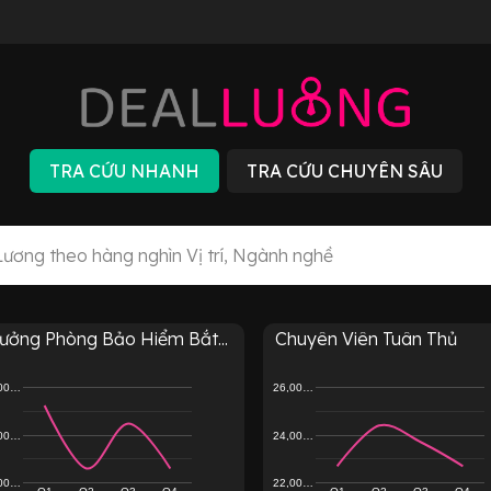
rưởng Phòng Bảo Hiểm Bắt...
Chuyên Viên Tuân Thủ
,00…
26,00…
,00…
24,00…
,00…
22,00…
Q1
Q2
Q3
Q4
Q1
Q2
Q3
Q4