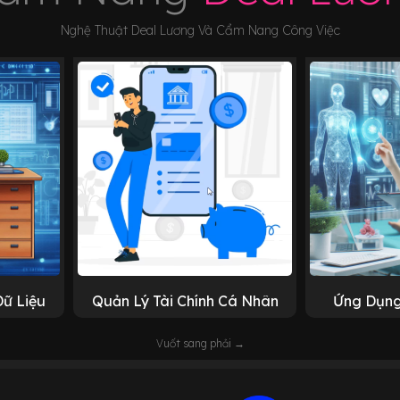
Nghệ Thuật Deal Lương Và Cẩm Nang Công Việc
Dữ Liệu
Quản Lý Tài Chính Cá Nhân
Ứng Dụng
Vuốt sang phải →