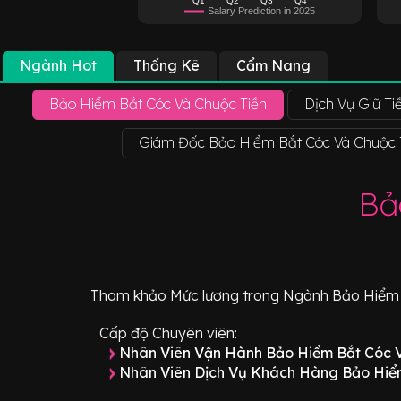
Salary Prediction in 2025
Ngành Hot
Thống Kê
Cẩm Nang
Bảo Hiểm Bắt Cóc Và Chuộc Tiền
Dịch Vụ Giữ T
Giám Đốc Bảo Hiểm Bắt Cóc Và Chuộc 
Bả
Tham khảo
Mức lương
trong Ngành
Bảo Hiểm 
Cấp độ Chuyên viên:
Nhân Viên Vận Hành Bảo Hiểm Bắt Cóc 
Nhân Viên Dịch Vụ Khách Hàng Bảo Hiể