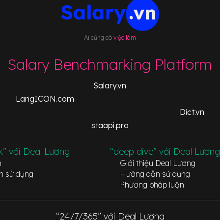
Ai cũng có
việc làm
Salary Benchmarking Platform
Salary.vn
LangICON.com
Dict.vn
staapi.pro
k” với Deal Lương
“deep dive” với Deal Lương
n
Giới thiệu Deal Lương
n sử dụng
Hướng dẫn sử dụng
Phương pháp luận
“24/7/365” với Deal Lương