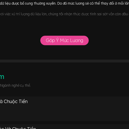
ữ liệu được bổ sung thường xuyên. Do đó mức lương sẽ có thể thay đổi ở mỗi lần
i việc xử trí lượng dữ liệu lớn, chúng tôi nhận thức được tính sai sót vẫn còn đâ
Góp Ý Mức Lương
âm
 Ngành nghề cụ thể.
à Chuộc Tiền
c Và Chuộc Tiền