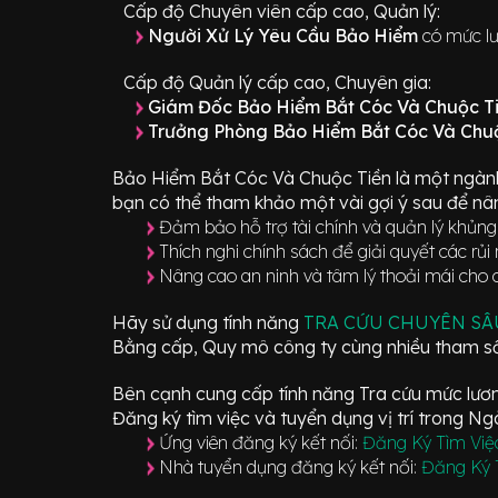
Cấp độ Chuyên viên cấp cao, Quản lý:
Người Xử Lý Yêu Cầu Bảo Hiểm
có mức lư
Cấp độ Quản lý cấp cao, Chuyên gia:
Giám Đốc Bảo Hiểm Bắt Cóc Và Chuộc T
Trưởng Phòng Bảo Hiểm Bắt Cóc Và Chu
Bảo Hiểm Bắt Cóc Và Chuộc Tiền
là một ngàn
bạn có thể tham khảo một vài gợi ý sau để nân
Đảm bảo hỗ trợ tài chính và quản lý khủng
Thích nghi chính sách để giải quyết các rủi 
Nâng cao an ninh và tâm lý thoải mái cho 
Hãy sử dụng tính năng
TRA CỨU CHUYÊN S
Bằng cấp, Quy mô công ty cùng nhiều tham số
Bên cạnh cung cấp tính năng Tra cứu mức lương
Đăng ký tìm việc và tuyển dụng vị trí
trong N
Ứng viên đăng ký kết nối:
Đăng Ký Tìm Việ
Nhà tuyển dụng đăng ký kết nối:
Đăng Ký 