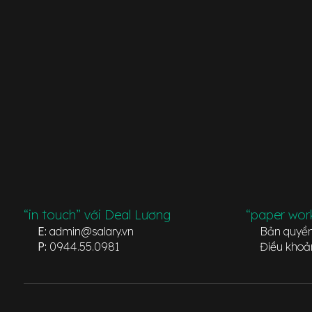
“in touch” với Deal Lương
“paper wor
E:
admin@salary.vn
Bản quyề
P:
0944.55.0981
Điều khoả