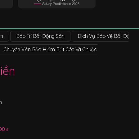
Salary Prediction in 2025
ản
Bảo Trì Bất Động Sản
Dịch Vụ Bảo Vệ Bất Động 
Chuyên Viên Bảo Hiểm Bắt Cóc Và Chuộc Tiền
Chuyên 
iền
n
00
đ