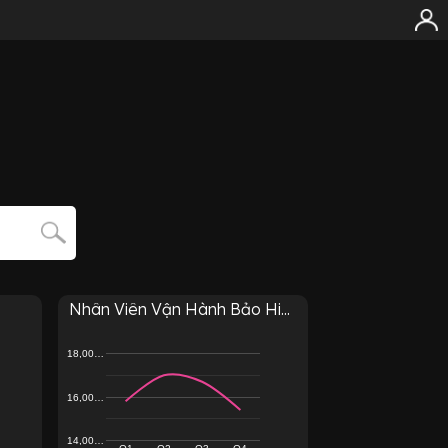
Nhân Viên Vận Hành Bảo Hi...
18,00…
16,00…
14,00…
Q1
Q2
Q3
Q4