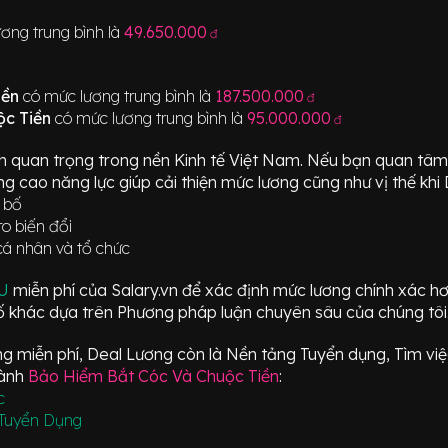
ơng trung bình là
49.650.000
đ
iền
có mức lương trung bình là
187.500.000
đ
ộc Tiền
có mức lương trung bình là
95.000.000
đ
h quan trọng trong nền Kinh tế Việt Nam. Nếu bạn quan t
g cao năng lực giúp cải thiện mức lương cũng như vị thế khi
 bố
ro biến đổi
cá nhân và tổ chức
ÂU
miễn phí của Salary.vn để xác định mức lương chính xác h
 khác dựa trên Phương pháp luận chuyên sâu của chúng tôi
 miễn phí, Deal Lương còn là Nền tảng Tuyển dụng, Tìm việc
gành
Bảo Hiểm Bắt Cóc Và Chuộc Tiền
:
c
Tuyển Dụng