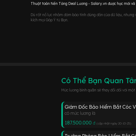
Thuật toán Nền Tảng Deal Lương - Salary.vn được học mới và d
Dù rất nổ lực nhằm đảm bảo tính đúng đắn của dữ liệu, nhưng vớ
kích mọi Góp Ý từ Bạn.
Có Thể Bạn Quan T
Mức lương bình quân sẽ thay đổi đối với một
Giám Đốc Bảo Hiểm Bắt Cóc V
có mức lương là
187.500.000
đ
(cập nhật ngày 20-10-25
)
Trưởng Phòng Bảo Hiểm Bắt Có