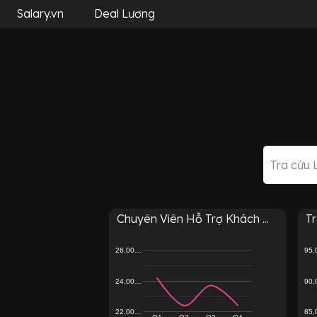
Salary.vn
Deal Lương
Chuyên Viên Hỗ Trợ Khách ...
T
26,00…
95
24,00…
90
22,00…
85
Q1
Q2
Q3
Q4