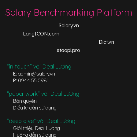
Salary Benchmarking Platform
Salary.vn
LangICON.com
Dict.vn
staapi.pro
“in touch” với Deal Lương
E:
admin@salary.vn
P:
0944.55.0981
“paper work” với Deal Lương
Bản quyền
Điều khoản sử dụng
“deep dive” với Deal Lương
Giới thiệu Deal Lương
Hướng dẫn sử dụng