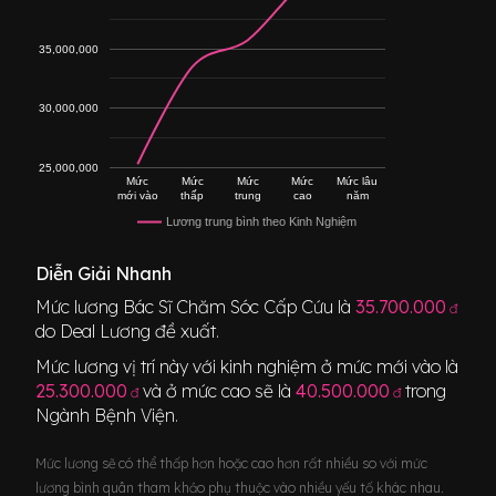
35,000,000
30,000,000
25,000,000
Mức
Mức
Mức
Mức
Mức lâu
mới vào
thấp
trung
cao
năm
Lương trung bình theo Kinh Nghiệm
Diễn Giải Nhanh
Mức lương
Bác Sĩ Chăm Sóc Cấp Cứu
là
35.700.000
đ
do Deal Lương đề xuất.
Mức lương vị trí này với kinh nghiệm ở mức mới vào là
25.300.000
và ở mức cao sẽ là
40.500.000
trong
đ
đ
Ngành
Bệnh Viện
.
Mức lương sẽ có thể thấp hơn hoặc cao hơn rất nhiều so với mức
lương bình quân tham khảo phụ thuộc vào nhiều yếu tố khác nhau.