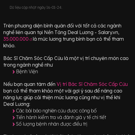
Dữ liệu cập nhật ngày 16-01-24.
Trên phương diện bình quân đối với tất cả các ngành
nghề liên quan tại Nền Tảng Deal Lương - Salary.vn,
35.000.000
là mức lương trung bình bạn có thể tham
đ
khảo.
Bác Sĩ Chăm Sóc Cấp Cứu
là một vị trí
chuyên môn cao
trong ngành nghề như
Bệnh Viện
Nếu bạn quan tâm đến
Vị trí
Bác Sĩ Chăm Sóc Cấp Cứu
bạn có thể tham khảo một vài gợi ý sau để nâng cao
năng lực giúp cải thiện mức lương cũng như vị thế khi
Deal Lương:
Các bài báo nghiên cứu được công bố
Tiến hành kiểm tra và đánh giá y tế chi tiết
Số lượng bệnh nhân được điều trị