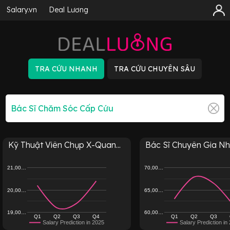
Salary.vn
Deal Lương
Kỹ Thuật Viên Chụp X-Quan...
Bác Sĩ Chuyên Gia Nhi
21,00…
70,00…
20,00…
65,00…
19,00…
60,00…
Q1
Q2
Q3
Q4
Q1
Q2
Q3
Salary Prediction in 2025
Salary Prediction in