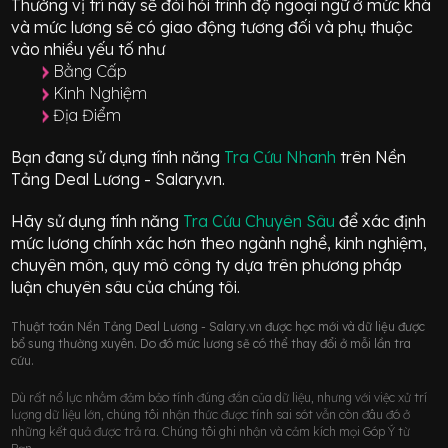
Thường vị trí này sẽ đòi hỏi trình độ ngoại ngữ ở mức
khá
và mức lương sẽ có giao động
tương đối
và phụ thuộc
vào nhiều yếu tố như
Bằng Cấp
Kinh Nghiệm
Địa Điểm
Bạn đang sử dụng tính năng
Tra Cứu Nhanh
trên Nền
Tảng Deal Lương - Salary.vn.
Hãy sử dụng tính năng
Tra Cứu Chuyên Sâu
để xác định
mức lương chính xác hơn theo ngành nghề, kinh nghiệm,
chuyên môn, quy mô công ty dựa trên phương pháp
luận chuyên sâu của chúng tôi.
Thuật toán Nền Tảng Deal Lương - Salary.vn được học mới và dữ liệu được
bổ sung thường xuyên. Do đó mức lương sẽ có thể thay đổi ở mỗi lần tra
cứu.
Dù rất nổ lực nhằm đảm bảo tính đúng đắn của dữ liệu, nhưng với việc xử trí
lượng dữ liệu lớn, chúng tôi nhận thức được tính sai sót vẫn còn đâu đó ở
những kết quả được trả ra. Chúng tôi ghi nhận và cảm kích mọi Góp Ý từ