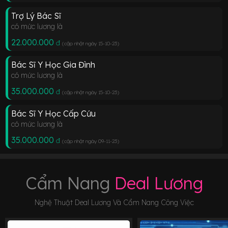
Trợ Lý Bác Sĩ
có mức lương là
22.000.000
đ
(cập nhật ngày 15-10-23
)
Bác Sĩ Y Học Gia Đình
có mức lương là
35.000.000
đ
(cập nhật ngày 15-10-23
)
Bác Sĩ Y Học Cấp Cứu
có mức lương là
35.000.000
đ
(cập nhật ngày 09-11-23
)
Cẩm Nang
Deal Lương
Nghệ Thuật Deal Lương Và Cẩm Nang Công Việc