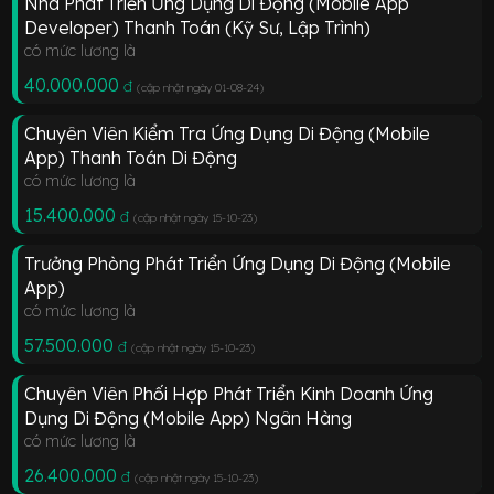
Nhà Phát Triển Ứng Dụng Di Động (Mobile App
Developer) Thanh Toán (Kỹ Sư, Lập Trình)
có mức lương là
40.000.000
đ
(cập nhật ngày 01-08-24
)
Chuyên Viên Kiểm Tra Ứng Dụng Di Động (Mobile
App) Thanh Toán Di Động
có mức lương là
15.400.000
đ
(cập nhật ngày 15-10-23
)
Trưởng Phòng Phát Triển Ứng Dụng Di Động (Mobile
App)
có mức lương là
57.500.000
đ
(cập nhật ngày 15-10-23
)
Chuyên Viên Phối Hợp Phát Triển Kinh Doanh Ứng
Dụng Di Động (Mobile App) Ngân Hàng
có mức lương là
26.400.000
đ
(cập nhật ngày 15-10-23
)