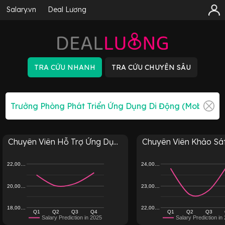
Salary.vn
Deal Lương
Chuyên Viên Hỗ Trợ Ứng Dụ...
Chuyên Viên Khảo Sát T
22,00…
24,00…
20,00…
23,00…
18,00…
22,00…
Q1
Q2
Q3
Q4
Q1
Q2
Q3
Salary Prediction in 2025
Salary Prediction in