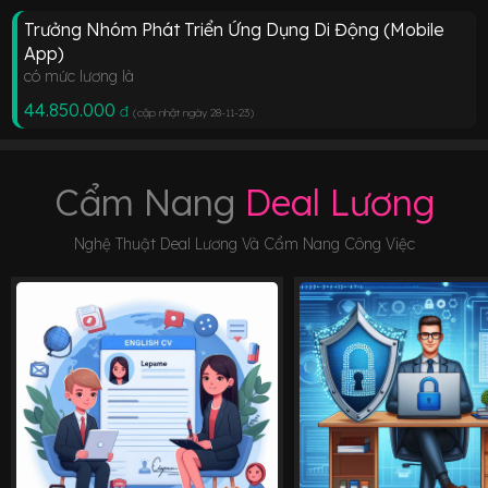
Trưởng Nhóm Phát Triển Ứng Dụng Di Động (Mobile
App)
có mức lương là
44.850.000
đ
(cập nhật ngày 28-11-23
)
Cẩm Nang
Deal Lương
Nghệ Thuật Deal Lương Và Cẩm Nang Công Việc