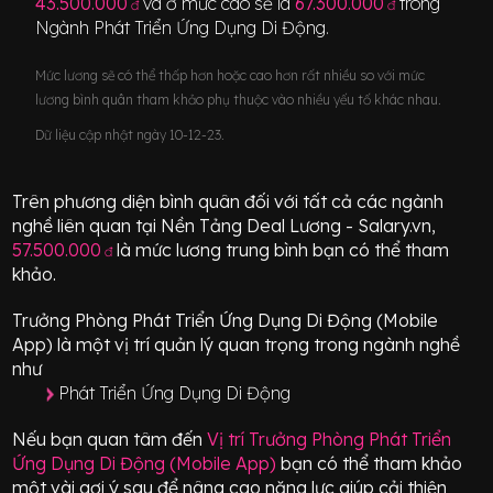
43.500.000
và ở mức cao sẽ là
67.300.000
trong
đ
đ
Ngành
Phát Triển Ứng Dụng Di Động
.
Mức lương sẽ có thể thấp hơn hoặc cao hơn rất nhiều so với mức
lương bình quân tham khảo phụ thuộc vào nhiều yếu tố khác nhau.
Dữ liệu cập nhật ngày 10-12-23.
Trên phương diện bình quân đối với tất cả các ngành
nghề liên quan tại Nền Tảng Deal Lương - Salary.vn,
57.500.000
là mức lương trung bình bạn có thể tham
đ
khảo.
Trưởng Phòng Phát Triển Ứng Dụng Di Động (Mobile
App)
là một vị trí
quản lý quan trọng
trong ngành nghề
như
Phát Triển Ứng Dụng Di Động
Nếu bạn quan tâm đến
Vị trí
Trưởng Phòng Phát Triển
Ứng Dụng Di Động (Mobile App)
bạn có thể tham khảo
một vài gợi ý sau để nâng cao năng lực giúp cải thiện