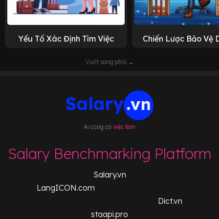
Yếu Tố Xác Định Tìm Việc
Chiến Lược Bảo Vệ 
Vuốt sang phải →
Ai cũng có
việc làm
Salary Benchmarking Platform
Salary.vn
LangICON.com
Dict.vn
staapi.pro