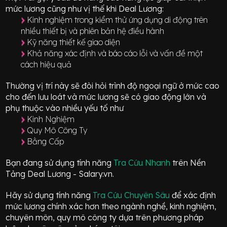
mức lương cũng như vị thế khi Deal Lương:
Kinh nghiệm trong kiểm thử ứng dụng di động trên
nhiều thiết bị và phiên bản hệ điều hành
Kỹ năng thiết kế giao diện
Khả năng xác định và báo cáo lỗi và vấn đề một
cách hiệu quả
Thường vị trí này sẽ đòi hỏi trình độ ngoại ngữ ở mức
cao
cho đến lưu loát
và mức lương sẽ có giao động
lớn
và
phụ thuộc vào nhiều yếu tố như
Kinh Nghiệm
Quy Mô Công Ty
Bằng Cấp
Bạn đang sử dụng tính năng
Tra Cứu Nhanh
trên Nền
Tảng Deal Lương - Salary.vn.
Hãy sử dụng tính năng
Tra Cứu Chuyên Sâu
để xác định
mức lương chính xác hơn theo ngành nghề, kinh nghiệm,
chuyên môn, quy mô công ty dựa trên phương pháp