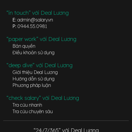
“in touch” với Deal Lương
E:
admin@salary.vn
P:
0944.55.0981
“paper work” với Deal Lương
Bản quyền
Điều khoản sử dụng
“deep dive” với Deal Lương
Giới thiệu Deal Lương
Hướng dẫn sử dụng
Phương pháp luận
“check salary” với Deal Lương
Tra cứu nhanh
Tra cứu chuyên sâu
“24/7/365” với Deal Lương