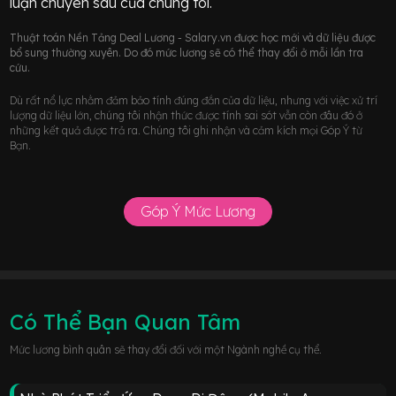
luận chuyên sâu của chúng tôi.
Thuật toán Nền Tảng Deal Lương - Salary.vn được học mới và dữ liệu được
bổ sung thường xuyên. Do đó mức lương sẽ có thể thay đổi ở mỗi lần tra
cứu.
Dù rất nổ lực nhằm đảm bảo tính đúng đắn của dữ liệu, nhưng với việc xử trí
lượng dữ liệu lớn, chúng tôi nhận thức được tính sai sót vẫn còn đâu đó ở
những kết quả được trả ra. Chúng tôi ghi nhận và cảm kích mọi Góp Ý từ
Bạn.
Góp Ý Mức Lương
Có Thể Bạn Quan Tâm
Mức lương bình quân sẽ thay đổi đối với một Ngành nghề cụ thể.